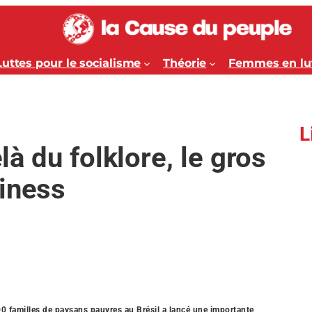
Luttes pour le socialisme
Théorie
Femmes en lu
L
elà du folklore, le gros
siness
0 familles de paysans pauvres au Brésil a lancé une importante