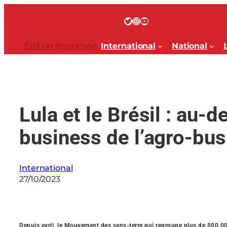
Aller
au
Twitter
Instagram
YouTube
contenu
Édition Imprimée
International
National
Lula et le Brésil : au-d
business de l’agro-bu
International
27/10/2023
Depuis avril, le Mouvement des sans-terre qui regroupe plus de 500 00