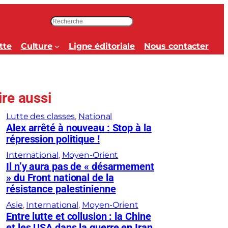
R
e
c
tte
Culture
Ligne éditoriale
Nous contacter
h
e
r
c
ire aussi
h
e
Lutte des classes
, 
National
r
Alex arrêté à nouveau : Stop à la
répression politique !
International
, 
Moyen-Orient
Il n’y aura pas de « désarmement
» du Front national de la
résistance palestinienne
Asie
, 
International
, 
Moyen-Orient
Entre lutte et collusion : la Chine
et les USA dans la guerre en Iran