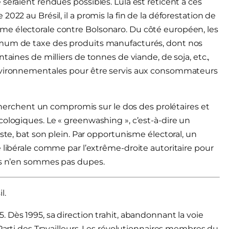
seraient rendues possibles. Lula est réticent à ces
022 au Brésil, il a promis la fin de la déforestation de
me électorale contre Bolsonaro. Du côté européen, les
imum de taxe des produits manufacturés, dont nos
taines de milliers de tonnes de viande, de soja, etc.,
environnementales pour être servis aux consommateurs
chent un compromis sur le dos des prolétaires et
cologiques. Le « greenwashing », c’est-à-dire un
ste, bat son plein. Par opportunisme électoral, un
 libérale comme par l’extrême-droite autoritaire pour
ous n’en sommes pas dupes.
l.
Dès 1995, sa direction trahit, abandonnant la voie
 Parti des Travailleurs. Les révolutionnaires membres du