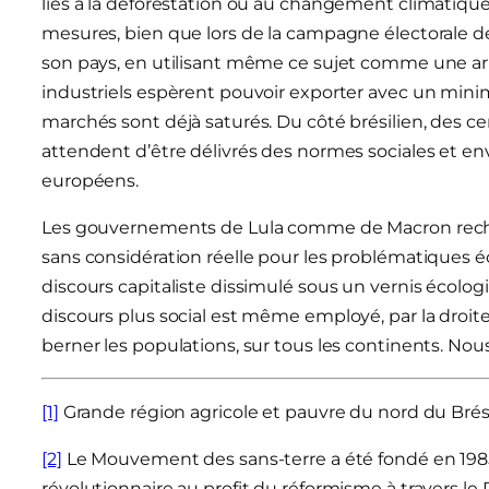
liés à la déforestation ou au changement climatique 
mesures, bien que lors de la campagne électorale de 2
son pays, en utilisant même ce sujet comme une ar
industriels espèrent pouvoir exporter avec un min
marchés sont déjà saturés. Du côté brésilien, des cen
attendent d’être délivrés des normes sociales et 
européens.
Les gouvernements de Lula comme de Macron recher
sans considération réelle pour les problématiques é
discours capitaliste dissimulé sous un vernis écologi
discours plus social est même employé, par la droite
berner les populations, sur tous les continents. N
[1]
Grande région agricole et pauvre du nord du Brési
[2]
Le Mouvement des sans-terre a été fondé en 1985. 
révolutionnaire au profit du réformisme à travers le