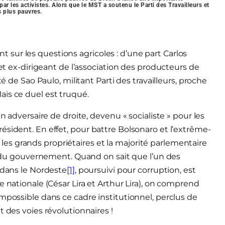
ar les activistes. Alors que le MST a soutenu le Parti des Travailleurs et
es plus pauvres.
sur les questions agricoles : d’une part Carlos
 et ex-dirigeant de l’association des producteurs de
té de Sao Paulo, militant Parti des travailleurs, proche
is ce duel est truqué.
n adversaire de droite, devenu « socialiste » pour les
ésident. En effet, pour battre Bolsonaro et l’extrême-
ur les grands propriétaires et la majorité parlementaire
 » du gouvernement. Quand on sait que l’un des
 dans le Nordeste
[1]
, poursuivi pour corruption, est
e nationale (César Lira et Arthur Lira), on comprend
mpossible dans ce cadre institutionnel, perclus de
t des voies révolutionnaires !