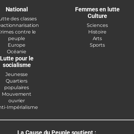
National
Femmes en lutte
Culture
utte des classes
actionnarisation
Sciences
rimes contre le
Histoire
peuple
Arts
Europe
Sports
Océanie
Lutte pour le
socialisme
Jeunesse
Quartiers
populaires
Mouvement
ouvrier
nti-Impérialisme
La Cause du Peuple soutient :