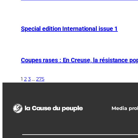
Special edition International issue 1
Coupes rases : En Creuse, la résistance pop
1
2
3
…
275
Media prol