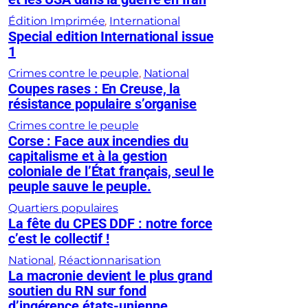
Édition Imprimée
, 
International
Special edition International issue
1
Crimes contre le peuple
, 
National
Coupes rases : En Creuse, la
résistance populaire s’organise
Crimes contre le peuple
Corse : Face aux incendies du
capitalisme et à la gestion
coloniale de l’État français, seul le
peuple sauve le peuple.
Quartiers populaires
La fête du CPES DDF : notre force
c’est le collectif !
National
, 
Réactionnarisation
La macronie devient le plus grand
soutien du RN sur fond
d’ingérence états-unienne