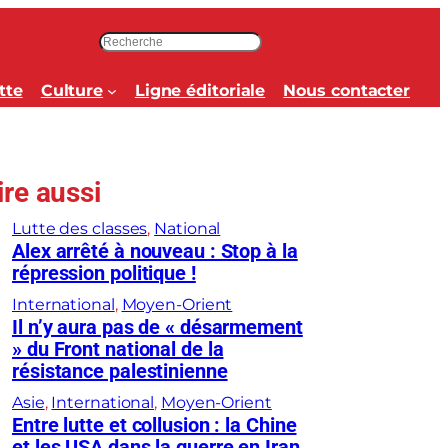
R
e
c
tte
Culture
Ligne éditoriale
Nous contacter
h
e
r
c
ire aussi
h
e
Lutte des classes
, 
National
r
Alex arrêté à nouveau : Stop à la
répression politique !
International
, 
Moyen-Orient
Il n’y aura pas de « désarmement
» du Front national de la
résistance palestinienne
Asie
, 
International
, 
Moyen-Orient
Entre lutte et collusion : la Chine
et les USA dans la guerre en Iran