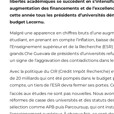
libertés académiques se succèdent en s’intensif
augmentation des financements et de l’excellence
cette année tous les présidents d’universités dé
budget Lecornu.
Malgré une apparence en chiffres bruts d’une augme
étudiant, en prenant en compte l’inflation, baisse 
l’Enseignement supérieur et de la Recherche (ESR) 
grands Che Guevara de présidents d’universités refu
un signe de l’aggravation des contradictions dans l
Avec la politique du CIR (Crédit Impôt Recherche) e
de 20 milliards qui ont été pompés dans le budget p
compte, un tiers de l’ESR devra fermer ses portes. Ce
l’accès aux études ne sont pas nouvelles. Nous avo
réformes de casse des universités et des statuts de
sélection comme APB puis Parcoursup, qui ont instaur
l’enseignement supérieur. À chaque fois, ce sont des 