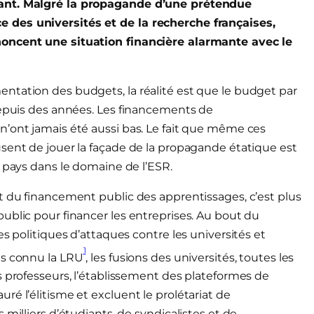
iant. Malgré la propagande d’une prétendue
 des universités et de la recherche françaises,
noncent une situation financière alarmante avec le
ntation des budgets, la réalité est que le budget par
depuis des années. Les financements de
n’ont jamais été aussi bas. Le fait que même ces
sent de jouer la façade de la propagande étatique est
e pays dans le domaine de l’ESR.
t du financement public des apprentissages, c’est plus
ublic pour financer les entreprises. Au bout du
s politiques d’attaques contre les universités et
1
ns connu la LRU
, les fusions des universités, toutes les
s professeurs, l’établissement des plateformes de
é l’élitisme et excluent le prolétariat de
milliers d’étudiants, de syndicalistes et de