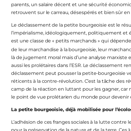
parents, un salaire décent et une sécurité économiqu
retrouvent sur le carreau, désespérés et bien sûr en
Le déclassement de la petite bourgeoisie est le rés
l’impérialisme, idéologiquement, politiquement et 
est une classe de « petits marchands » qui dépende
de leur marchandise à la bourgeoisie, leur marchandis
là de jugement moral mais d’une analyse marxiste 
aussi les prolétaires dans l’ESR. Le déclassement re
déclassement peut pousser la petite-bourgeoisie ve
réticents à la contre-révolution. C’est la tâche des 
camp de la réaction en luttant pour les gagner, car
le point de vue prolétarien du monde pour devenir 
La petite bourgeoisie, déjà mobilisée pour l’écolo
L’adhésion de ces franges sociales à la lutte contre 
pour la préservation de la nature et de la terre. Ces 