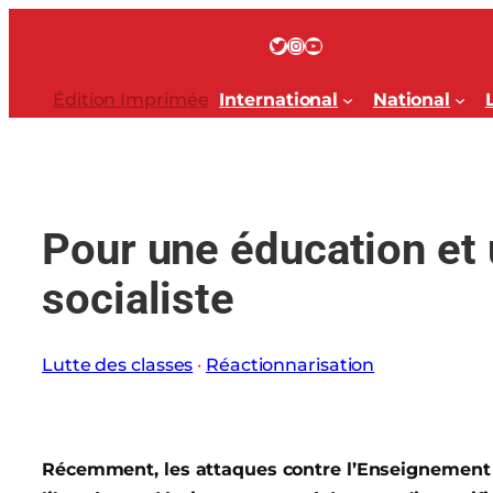
Aller
au
Twitter
Instagram
YouTube
contenu
Édition Imprimée
International
National
Pour une éducation et
socialiste
Lutte des classes
 · 
Réactionnarisation
Récemment, les attaques contre l’Enseignement Su