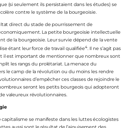
e (si seulement ils persistaient dans les études) se
 colère contre le système de la bourgeoisie.
ultat direct du stade de pourrissement de
économiquement. La petite bourgeoisie intellectuelle
nt de la bourgeoisie. Leur survie dépend de la vente
4
e étant leur force de travail qualifiée
. Il ne s’agit pas
et il est important de mentionner que nombreux sont
mplit les rangs du prolétariat. La menace du
rs le camp de la révolution ou du moins les rendre
révolutionnaires d’empêcher ces classes de rejoindre le
 nombreux seront les petits bourgeois qui adopteront
de valeureux révolutionnaires.
gie
le capitalisme se manifeste dans les luttes écologistes
luttes aussi sont le résultat de l’aiguisement des