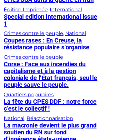
Édition Imprimée
, 
International
Special edition International issue
1
Crimes contre le peuple
, 
National
Coupes rases : En Creuse, la
résistance populaire s’organise
Crimes contre le peuple
Corse : Face aux incendies du
capitalisme et à la gestion
coloniale de l’État français, seul le
peuple sauve le peuple.
Quartiers populaires
La fête du CPES DDF : notre force
c’est le collectif !
National
, 
Réactionnarisation
La macronie devient le plus grand
soutien du RN sur fond
d’ingérence états-unienne