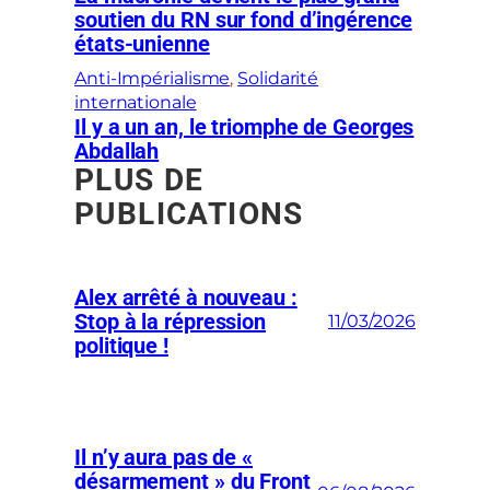
soutien du RN sur fond d’ingérence
états-unienne
Anti-Impérialisme
, 
Solidarité
internationale
Il y a un an, le triomphe de Georges
Abdallah
PLUS DE
PUBLICATIONS
Alex arrêté à nouveau :
Stop à la répression
11/03/2026
politique !
Il n’y aura pas de «
désarmement » du Front