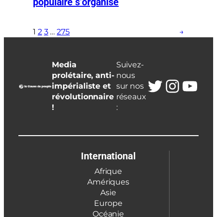
populaire s’organise
1
2
3
…
275
→
Media
Suivez-
prolétaire, anti-
nous
Twitter
Insta
You
impérialiste et
sur nos
révolutionnaire
réseaux
!
:
International
Afrique
Amériques
Asie
Europe
Océanie