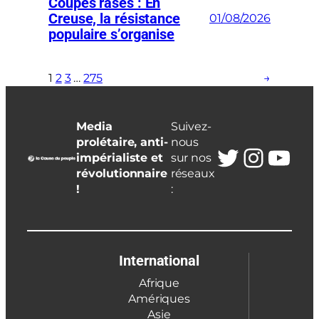
Coupes rases : En
Creuse, la résistance
01/08/2026
populaire s’organise
1
2
3
…
275
→
Media
Suivez-
prolétaire, anti-
nous
Twitter
Insta
You
impérialiste et
sur nos
révolutionnaire
réseaux
!
:
International
Afrique
Amériques
Asie