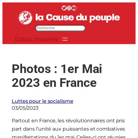
Aller
Twitter
Instagram
YouTube
au
contenu
R
e
Édition Imprimée
c
h
e
r
Photos : 1er Mai
c
h
2023 en France
e
r
Luttes pour le socialisme
03/05/2023
Partout en France, les révolutionnaires ont pris
part dans l’unité aux puissantes et combatives
manifestations du 1er mai. Celles-ci ont réunies