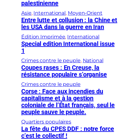
palestinienne
Asie
, 
International
, 
Moyen-Orient
Entre lutte et collusion : la Chine et
les USA dans la guerre en Iran
Édition Imprimée
, 
International
Special edition International issue
1
Crimes contre le peuple
, 
National
Coupes rases : En Creuse, la
résistance populaire s’organise
Crimes contre le peuple
Corse : Face aux incendies du
capitalisme et à la gestion
coloniale de l’État français, seul le
peuple sauve le peuple.
Quartiers populaires
La fête du CPES DDF : notre force
c’est le collectif !