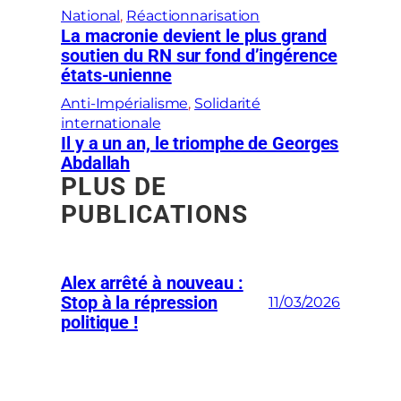
National
, 
Réactionnarisation
La macronie devient le plus grand
soutien du RN sur fond d’ingérence
états-unienne
Anti-Impérialisme
, 
Solidarité
internationale
Il y a un an, le triomphe de Georges
Abdallah
PLUS DE
PUBLICATIONS
Alex arrêté à nouveau :
Stop à la répression
11/03/2026
politique !