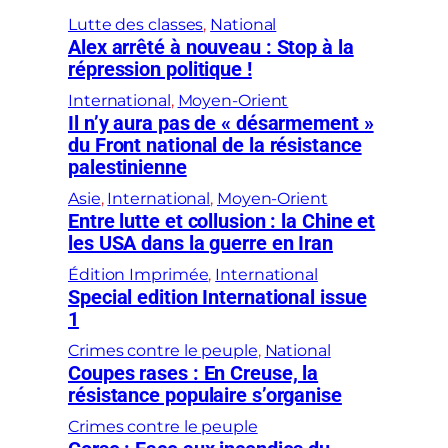
Lutte des classes
, 
National
Alex arrêté à nouveau : Stop à la
répression politique !
International
, 
Moyen-Orient
Il n’y aura pas de « désarmement »
du Front national de la résistance
palestinienne
Asie
, 
International
, 
Moyen-Orient
Entre lutte et collusion : la Chine et
les USA dans la guerre en Iran
Édition Imprimée
, 
International
Special edition International issue
1
Crimes contre le peuple
, 
National
Coupes rases : En Creuse, la
résistance populaire s’organise
Crimes contre le peuple