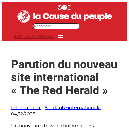
Aller
Twitter
Instagram
YouTube
au
contenu
R
e
Édition Imprimée
c
h
e
r
Parution du nouveau
c
h
site international
e
r
« The Red Herald »
International
 · 
Solidarité internationale
04/12/2023
Un nouveau site web d’informations