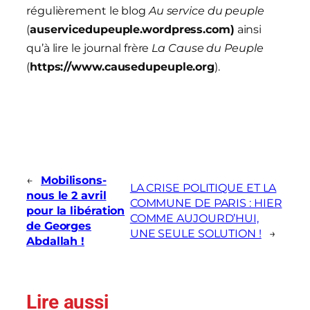
régulièrement le blog
Au service du peuple
(
auservicedupeuple.wordpress.com)
ainsi
qu’à lire le journal frère
La Cause du Peuple
(
https://www.causedupeuple.org
).
←
Mobilisons-
LA CRISE POLITIQUE ET LA
nous le 2 avril
COMMUNE DE PARIS : HIER
pour la libération
COMME AUJOURD’HUI,
de Georges
UNE SEULE SOLUTION !
→
Abdallah !
Lire aussi