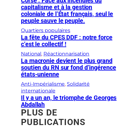
Corse : Face aux incendies du
capitalisme et à la gestion
coloniale de l’État français, seul le
peuple sauve le peuple.
Quartiers populaires
La fête du CPES DDF : notre force
c’est le collectif !
National
, 
Réactionnarisation
La macronie devient le plus grand
soutien du RN sur fond d’ingérence
états-unienne
Anti-Impérialisme
, 
Solidarité
internationale
Il y a un an, le triomphe de Georges
Abdallah
PLUS DE
PUBLICATIONS