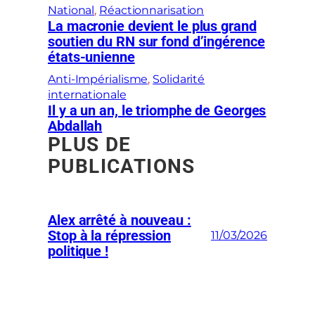
National
, 
Réactionnarisation
La macronie devient le plus grand
soutien du RN sur fond d’ingérence
états-unienne
Anti-Impérialisme
, 
Solidarité
internationale
Il y a un an, le triomphe de Georges
Abdallah
PLUS DE
PUBLICATIONS
Alex arrêté à nouveau :
Stop à la répression
11/03/2026
politique !