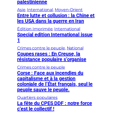
palestinienne
Asie
, 
International
, 
Moyen-Orient
Entre lutte et collusion : la Chine et
les USA dans la guerre en Iran
Édition Imprimée
, 
International
Special edition International issue
1
Crimes contre le peuple
, 
National
Coupes rases : En Creuse, la
résistance populaire s’organise
Crimes contre le peuple
Corse : Face aux incendies du
capitalisme et à la gestion
coloniale de l’État français, seul le
peuple sauve le peuple.
Quartiers populaires
La fête du CPES DDF : notre force
c’est le collectif !