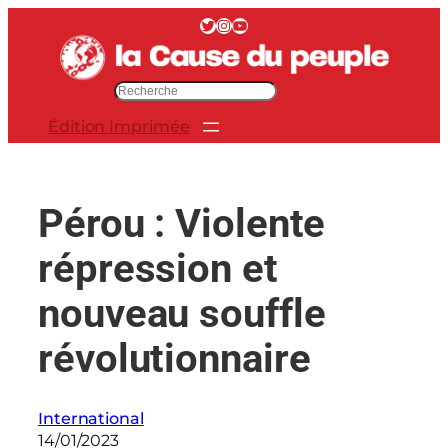
Aller
Twitter
Instagram
YouTube
au
contenu
R
e
Édition Imprimée
c
h
e
r
Pérou : Violente
c
h
répression et
e
r
nouveau souffle
révolutionnaire
International
14/01/2023