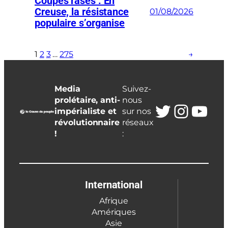
Coupes rases : En
Creuse, la résistance
01/08/2026
populaire s’organise
1
2
3
…
275
→
Media
Suivez-
prolétaire, anti-
nous
Twitter
Insta
You
impérialiste et
sur nos
révolutionnaire
réseaux
!
:
International
Afrique
Amériques
Asie