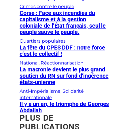
Crimes contre le peuple
Corse : Face aux incendies du
capitalisme et à la gestion
coloniale de l’État français, seul le
peuple sauve le peuple.
Quartiers populaires
La fête du CPES DDF : notre force
c’est le collectif !
National
, 
Réactionnarisation
La macronie devient le plus grand
soutien du RN sur fond d’ingérence
états-unienne
Anti-Impérialisme
, 
Solidarité
internationale
Il y a un an, le triomphe de Georges
Abdallah
PLUS DE
PUBLICATIONS