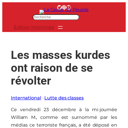
Aller
Twitter
Instagram
YouTube
au
R
contenu
e
Édition Imprimée
c
h
e
r
Les masses kurdes
c
h
ont raison de se
e
r
révolter
International
 · 
Lutte des classes
Ce vendredi 23 décembre à la mi-journée
William M., comme est surnommé par les
médias ce terroriste français, a été déposé en