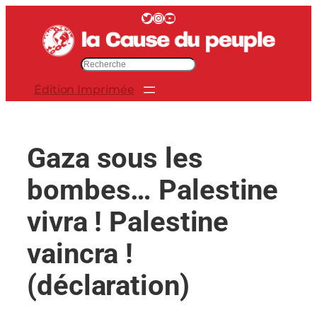
Aller
Twitter
Instagram
YouTube
au
contenu
R
e
Édition Imprimée
c
h
e
r
Gaza sous les
c
h
bombes… Palestine
e
r
vivra ! Palestine
vaincra !
(déclaration)