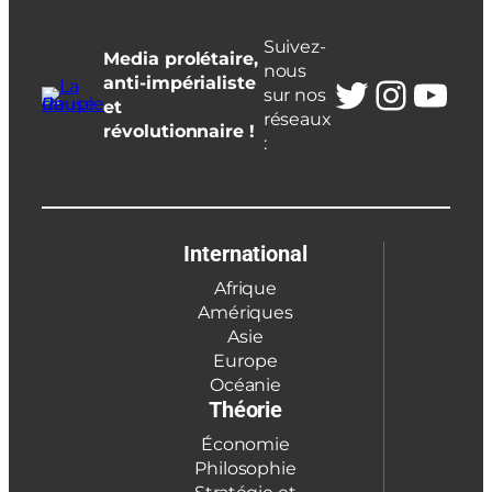
Suivez-
Media prolétaire,
nous
Twitter
Insta
You
anti-impérialiste
sur nos
et
réseaux
révolutionnaire !
:
International
Afrique
Amériques
Asie
Europe
Océanie
Théorie
Économie
Philosophie