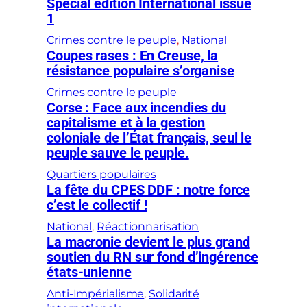
Special edition International issue
1
Crimes contre le peuple
, 
National
Coupes rases : En Creuse, la
résistance populaire s’organise
Crimes contre le peuple
Corse : Face aux incendies du
capitalisme et à la gestion
coloniale de l’État français, seul le
peuple sauve le peuple.
Quartiers populaires
La fête du CPES DDF : notre force
c’est le collectif !
National
, 
Réactionnarisation
La macronie devient le plus grand
soutien du RN sur fond d’ingérence
états-unienne
Anti-Impérialisme
, 
Solidarité