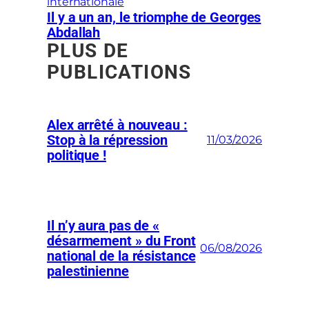
internationale
Il y a un an, le triomphe de Georges
Abdallah
PLUS DE
PUBLICATIONS
Alex arrêté à nouveau :
Stop à la répression
11/03/2026
politique !
Il n’y aura pas de «
désarmement » du Front
06/08/2026
national de la résistance
palestinienne