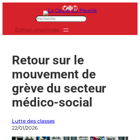
Aller
Twitter
Instagram
YouTube
au
R
contenu
e
Édition Imprimée
c
h
e
r
Retour sur le
c
h
mouvement de
e
r
grève du secteur
médico-social
Lutte des classes
22/01/2026