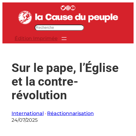
Aller
Twitter
Instagram
YouTube
au
contenu
R
e
Édition Imprimée
c
h
e
r
Sur le pape, l’Église
c
h
et la contre-
e
r
révolution
International
 · 
Réactionnarisation
24/07/2025