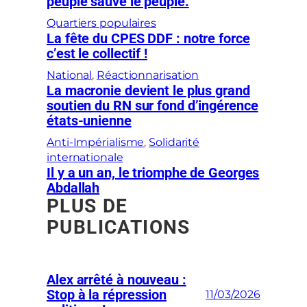
peuple sauve le peuple.
Quartiers populaires
La fête du CPES DDF : notre force
c’est le collectif !
National
, 
Réactionnarisation
La macronie devient le plus grand
soutien du RN sur fond d’ingérence
états-unienne
Anti-Impérialisme
, 
Solidarité
internationale
Il y a un an, le triomphe de Georges
Abdallah
PLUS DE
PUBLICATIONS
Alex arrêté à nouveau :
Stop à la répression
11/03/2026