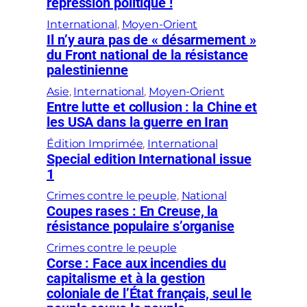
répression politique !
International
, 
Moyen-Orient
Il n’y aura pas de « désarmement »
du Front national de la résistance
palestinienne
Asie
, 
International
, 
Moyen-Orient
Entre lutte et collusion : la Chine et
les USA dans la guerre en Iran
Édition Imprimée
, 
International
Special edition International issue
1
Crimes contre le peuple
, 
National
Coupes rases : En Creuse, la
résistance populaire s’organise
Crimes contre le peuple
Corse : Face aux incendies du
capitalisme et à la gestion
coloniale de l’État français, seul le