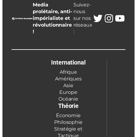
Media
Suivez-
prolétaire, anti-
nous
Twitter
Insta
You
impérialiste et
sur nos
révolutionnaire
réseaux
!
:
International
Afrique
Amériques
Asie
Europe
Océanie
Théorie
Économie
Philosophie
Stratégie et
Tactique