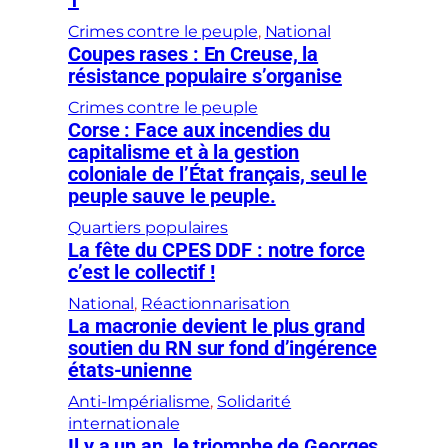
1
Crimes contre le peuple
, 
National
Coupes rases : En Creuse, la
résistance populaire s’organise
Crimes contre le peuple
Corse : Face aux incendies du
capitalisme et à la gestion
coloniale de l’État français, seul le
peuple sauve le peuple.
Quartiers populaires
La fête du CPES DDF : notre force
c’est le collectif !
National
, 
Réactionnarisation
La macronie devient le plus grand
soutien du RN sur fond d’ingérence
états-unienne
Anti-Impérialisme
, 
Solidarité
internationale
Il y a un an, le triomphe de Georges