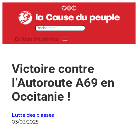
Aller
Twitter
Instagram
YouTube
au
contenu
R
e
Édition Imprimée
c
h
e
r
Victoire contre
c
h
l’Autoroute A69 en
e
r
Occitanie !
Lutte des classes
03/03/2025