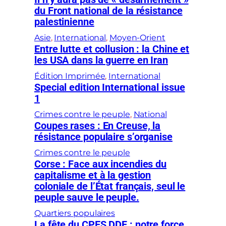
du Front national de la résistance
palestinienne
Asie
, 
International
, 
Moyen-Orient
Entre lutte et collusion : la Chine et
les USA dans la guerre en Iran
Édition Imprimée
, 
International
Special edition International issue
1
Crimes contre le peuple
, 
National
Coupes rases : En Creuse, la
résistance populaire s’organise
Crimes contre le peuple
Corse : Face aux incendies du
capitalisme et à la gestion
coloniale de l’État français, seul le
peuple sauve le peuple.
Quartiers populaires
La fête du CPES DDF : notre force