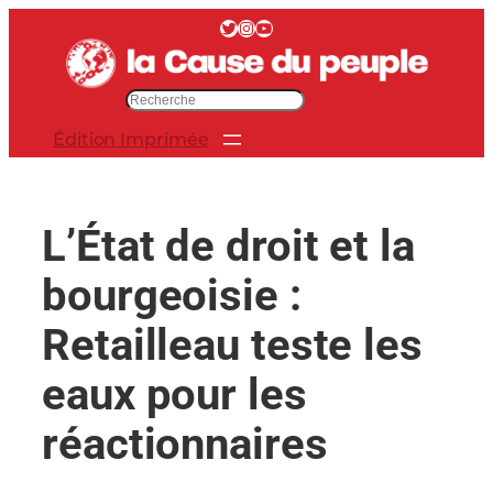
Aller
Twitter
Instagram
YouTube
au
contenu
R
e
Édition Imprimée
c
h
e
r
L’État de droit et la
c
h
bourgeoisie :
e
r
Retailleau teste les
eaux pour les
réactionnaires