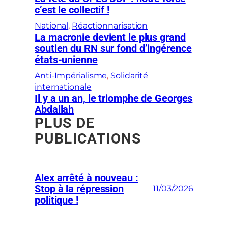
c’est le collectif !
National
, 
Réactionnarisation
La macronie devient le plus grand
soutien du RN sur fond d’ingérence
états-unienne
Anti-Impérialisme
, 
Solidarité
internationale
Il y a un an, le triomphe de Georges
Abdallah
PLUS DE
PUBLICATIONS
Alex arrêté à nouveau :
Stop à la répression
11/03/2026
politique !