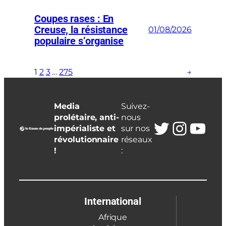
Coupes rases : En
Creuse, la résistance
01/08/2026
populaire s’organise
1
2
3
…
275
→
Media
Suivez-
prolétaire, anti-
nous
Twitter
Insta
You
impérialiste et
sur nos
révolutionnaire
réseaux
!
:
International
Afrique