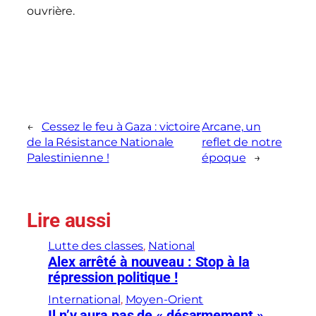
ouvrière.
←
Cessez le feu à Gaza : victoire
Arcane, un
de la Résistance Nationale
reflet de notre
Palestinienne !
époque
→
Lire aussi
Lutte des classes
, 
National
Alex arrêté à nouveau : Stop à la
répression politique !
International
, 
Moyen-Orient
Il n’y aura pas de « désarmement »