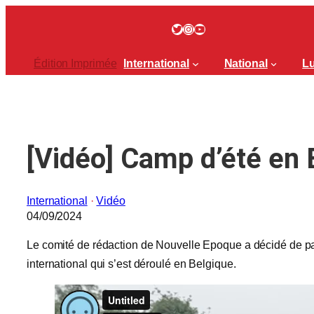
Aller
au
Twitter
Instagram
YouTube
contenu
Édition Imprimée
International
National
Lu
[Vidéo] Camp d’été en 
International
 · 
Vidéo
04/09/2024
Le comité de rédaction de Nouvelle Epoque a décidé de p
international qui s’est déroulé en Belgique.