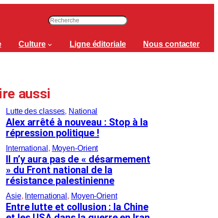
R
e
c
e
Culture
Ligne éditoriale
Nous contacter
h
e
r
c
ire aussi
h
e
Lutte des classes
, 
National
r
Alex arrêté à nouveau : Stop à la
répression politique !
International
, 
Moyen-Orient
Il n’y aura pas de « désarmement
» du Front national de la
résistance palestinienne
Asie
, 
International
, 
Moyen-Orient
Entre lutte et collusion : la Chine
et les USA dans la guerre en Iran