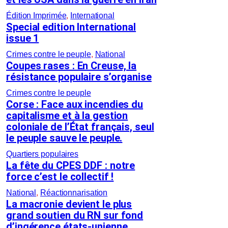
Édition Imprimée
, 
International
Special edition International
issue 1
Crimes contre le peuple
, 
National
Coupes rases : En Creuse, la
résistance populaire s’organise
Crimes contre le peuple
Corse : Face aux incendies du
capitalisme et à la gestion
coloniale de l’État français, seul
le peuple sauve le peuple.
Quartiers populaires
La fête du CPES DDF : notre
force c’est le collectif !
National
, 
Réactionnarisation
La macronie devient le plus
grand soutien du RN sur fond
d’ingérence états-unienne