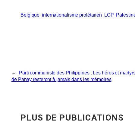
Belgique
internationalisme prolétarien
LCP
Palestin
←
Parti communiste des Philippines : Les héros et martyr
de Panay resteront à jamais dans les mémoires
PLUS DE PUBLICATIONS