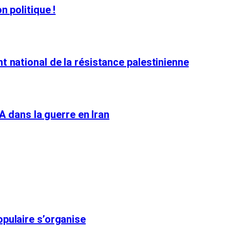
n politique !
t national de la résistance palestinienne
SA dans la guerre en Iran
opulaire s’organise