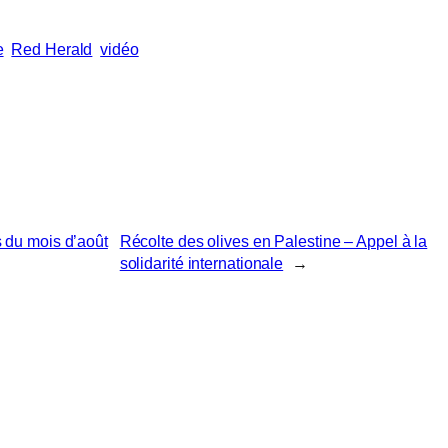
e
Red Herald
vidéo
s du mois d’août
Récolte des olives en Palestine – Appel à la
solidarité internationale
→