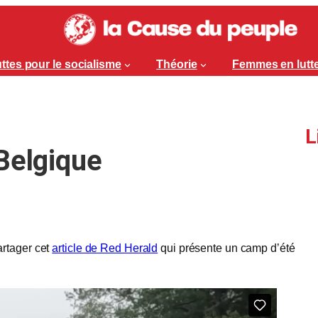
ttes pour le socialisme
Théorie
Femmes en lutt
L
Belgique
artager cet
article de Red Herald
qui présente un camp d’été