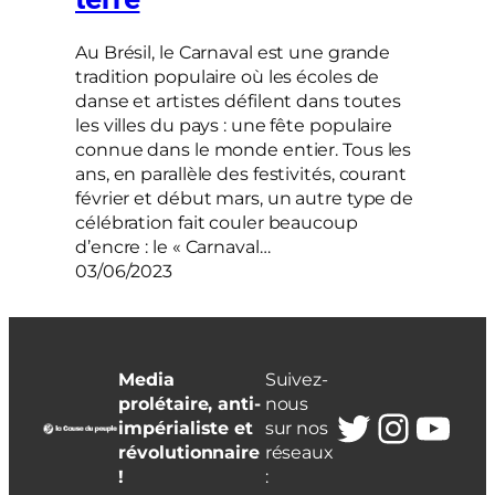
Au Brésil, le Carnaval est une grande
tradition populaire où les écoles de
danse et artistes défilent dans toutes
les villes du pays : une fête populaire
connue dans le monde entier. Tous les
ans, en parallèle des festivités, courant
février et début mars, un autre type de
célébration fait couler beaucoup
d’encre : le « Carnaval…
03/06/2023
Media
Suivez-
prolétaire, anti-
nous
Twitter
Insta
You
impérialiste et
sur nos
révolutionnaire
réseaux
!
: