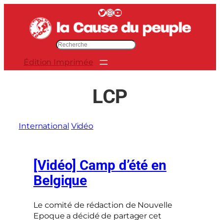
Aller
Twitter
Instagram
YouTube
au
contenu
R
e
Édition Imprimée
c
h
e
LCP
r
c
h
International
Vidéo
e
r
[Vidéo] Camp d’été en
Belgique
Le comité de rédaction de Nouvelle
Epoque a décidé de partager cet