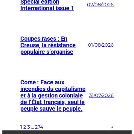
Special edition
02/08/2026
International issue 1
Coupes rases : En
Creuse, la résistance
01/08/2026
populaire s’organise
Corse : Face aux
incendies du capitalisme
et à la gestion coloniale
31/07/2026
de l’État français, seul le
peuple sauve le peuple.
1
2
3
…
274
→