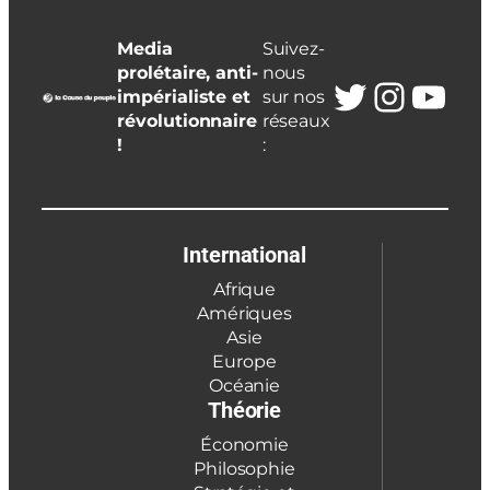
Media
Suivez-
prolétaire, anti-
nous
Twitter
Insta
You
impérialiste et
sur nos
révolutionnaire
réseaux
!
:
International
Afrique
Amériques
Asie
Europe
Océanie
Théorie
Économie
Philosophie