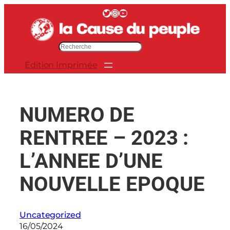
Aller
Twitter
Instagram
YouTube
au
contenu
R
e
Édition Imprimée
c
h
e
r
NUMERO DE
c
h
RENTREE – 2023 :
e
r
L’ANNEE D’UNE
NOUVELLE EPOQUE
Uncategorized
16/05/2024