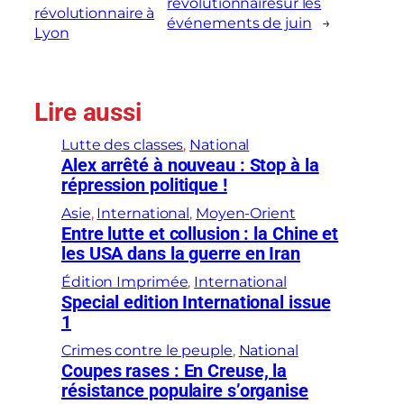
révolutionnairesur les
révolutionnaire à
événements de juin
→
Lyon
Lire aussi
Lutte des classes
, 
National
Alex arrêté à nouveau : Stop à la
répression politique !
Asie
, 
International
, 
Moyen-Orient
Entre lutte et collusion : la Chine et
les USA dans la guerre en Iran
Édition Imprimée
, 
International
Special edition International issue
1
Crimes contre le peuple
, 
National
Coupes rases : En Creuse, la
résistance populaire s’organise