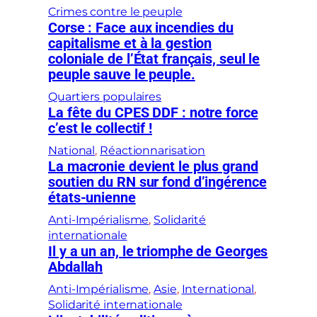
Crimes contre le peuple
Corse : Face aux incendies du
capitalisme et à la gestion
coloniale de l’État français, seul le
peuple sauve le peuple.
Quartiers populaires
La fête du CPES DDF : notre force
c’est le collectif !
National
, 
Réactionnarisation
La macronie devient le plus grand
soutien du RN sur fond d’ingérence
états-unienne
Anti-Impérialisme
, 
Solidarité
internationale
Il y a un an, le triomphe de Georges
Abdallah
Anti-Impérialisme
, 
Asie
, 
International
, 
Solidarité internationale