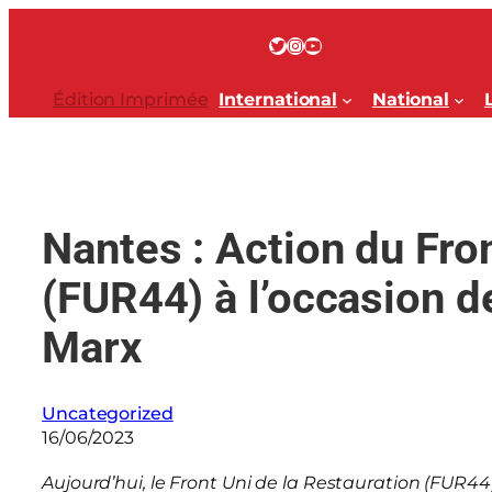
Aller
au
Twitter
Instagram
YouTube
contenu
Édition Imprimée
International
National
Nantes : Action du Fro
(FUR44) à l’occasion d
Marx
Uncategorized
16/06/2023
Aujourd’hui, le Front Uni de la Restauration (FUR44