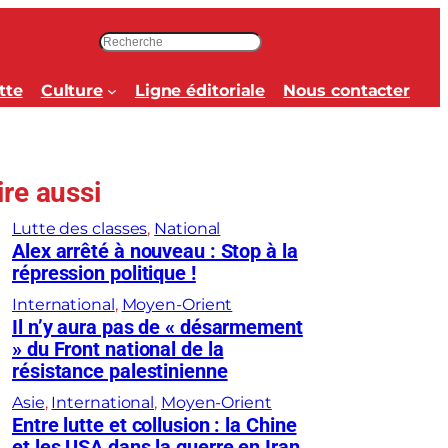
R
e
c
tte
Culture
Ligne éditoriale
Nous contacter
h
e
r
c
ire aussi
h
e
Lutte des classes
, 
National
r
Alex arrêté à nouveau : Stop à la
répression politique !
International
, 
Moyen-Orient
Il n’y aura pas de « désarmement
» du Front national de la
résistance palestinienne
Asie
, 
International
, 
Moyen-Orient
Entre lutte et collusion : la Chine
et les USA dans la guerre en Iran