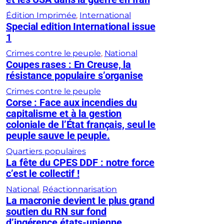
Édition Imprimée
, 
International
Special edition International issue
1
Crimes contre le peuple
, 
National
Coupes rases : En Creuse, la
résistance populaire s’organise
Crimes contre le peuple
Corse : Face aux incendies du
capitalisme et à la gestion
coloniale de l’État français, seul le
peuple sauve le peuple.
Quartiers populaires
La fête du CPES DDF : notre force
c’est le collectif !
National
, 
Réactionnarisation
La macronie devient le plus grand
soutien du RN sur fond
d’ingérence états-unienne