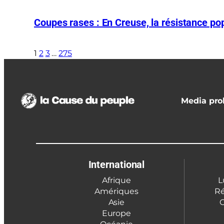
Coupes rases : En Creuse, la résistance pop
1
2
3
…
275
Media prol
International
Afrique
L
Amériques
Ré
Asie
C
Europe