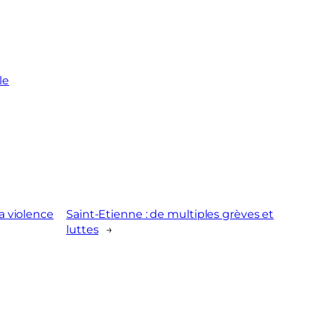
le
la violence
Saint-Etienne : de multiples grèves et
luttes
→