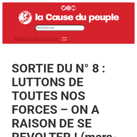
Aller
Twitter
Instagram
YouTube
au
contenu
R
e
Édition Imprimée
c
h
e
r
SORTIE DU N° 8 :
c
h
LUTTONS DE
e
r
TOUTES NOS
FORCES – ON A
RAISON DE SE