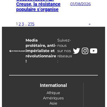
Creuse, la résistance
01/08/2026
populaire s’organise
1
2
3
…
275
→
Media
Suivez-
prolétaire, anti-
nous
Twitter
Insta
You
impérialiste et
sur nos
révolutionnaire
réseaux
!
:
International
Afrique
Amériques
Asie