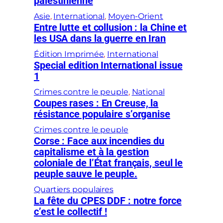
palestinienne
Asie
, 
International
, 
Moyen-Orient
Entre lutte et collusion : la Chine et
les USA dans la guerre en Iran
Édition Imprimée
, 
International
Special edition International issue
1
Crimes contre le peuple
, 
National
Coupes rases : En Creuse, la
résistance populaire s’organise
Crimes contre le peuple
Corse : Face aux incendies du
capitalisme et à la gestion
coloniale de l’État français, seul le
peuple sauve le peuple.
Quartiers populaires
La fête du CPES DDF : notre force
c’est le collectif !