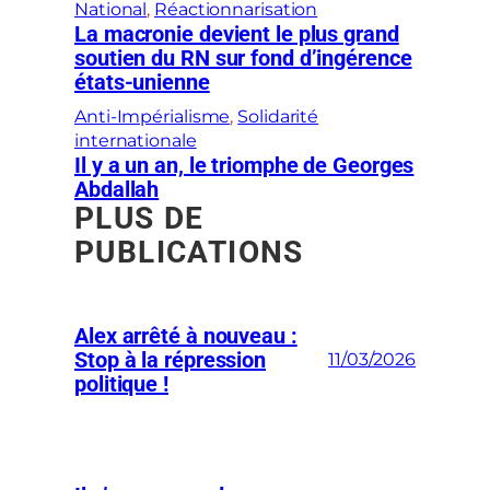
National
, 
Réactionnarisation
La macronie devient le plus grand
soutien du RN sur fond d’ingérence
états-unienne
Anti-Impérialisme
, 
Solidarité
internationale
Il y a un an, le triomphe de Georges
Abdallah
PLUS DE
PUBLICATIONS
Alex arrêté à nouveau :
Stop à la répression
11/03/2026
politique !