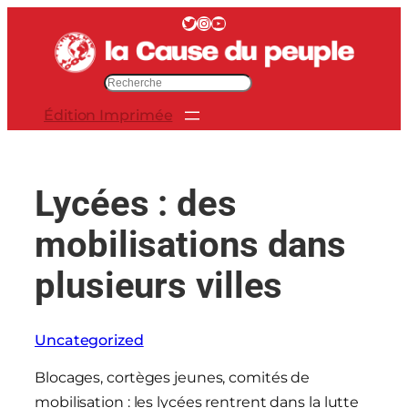
Aller
Twitter
Instagram
YouTube
au
contenu
R
e
Édition Imprimée
c
h
e
r
Lycées : des
c
h
mobilisations dans
e
r
plusieurs villes
Uncategorized
Blocages, cortèges jeunes, comités de
mobilisation : les lycées rentrent dans la lutte