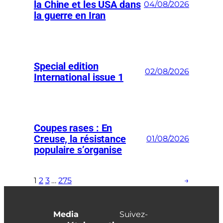
la Chine et les USA dans
04/08/2026
la guerre en Iran
Special edition
02/08/2026
International issue 1
Coupes rases : En
Creuse, la résistance
01/08/2026
populaire s’organise
1
2
3
…
275
→
Media
Suivez-