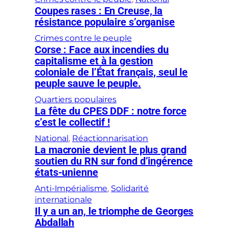
Coupes rases : En Creuse, la
résistance populaire s’organise
Crimes contre le peuple
Corse : Face aux incendies du
capitalisme et à la gestion
coloniale de l’État français, seul le
peuple sauve le peuple.
Quartiers populaires
La fête du CPES DDF : notre force
c’est le collectif !
National
, 
Réactionnarisation
La macronie devient le plus grand
soutien du RN sur fond d’ingérence
états-unienne
Anti-Impérialisme
, 
Solidarité
internationale
Il y a un an, le triomphe de Georges
Abdallah