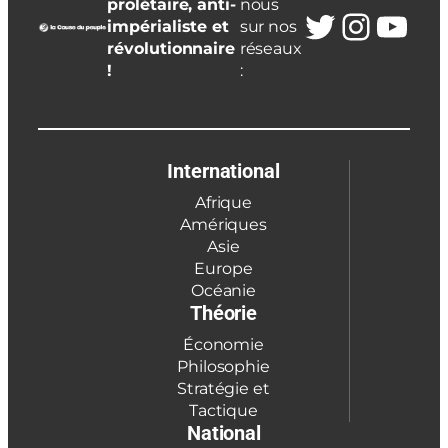
prolétaire, anti-
nous
Twitter
Insta
You
impérialiste et
sur nos
révolutionnaire
réseaux
!
:
International
Afrique
Amériques
Asie
Europe
Océanie
Théorie
Économie
Philosophie
Stratégie et
Tactique
National