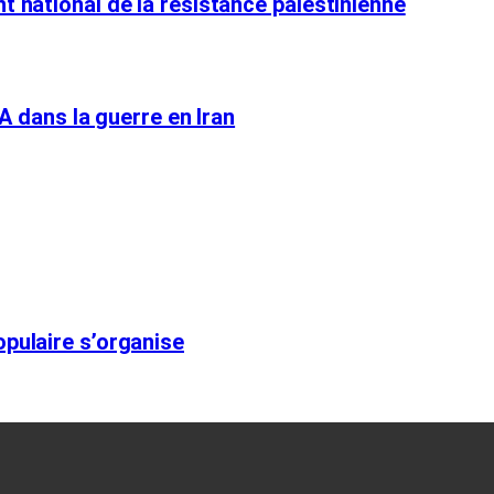
t national de la résistance palestinienne
SA dans la guerre en Iran
opulaire s’organise