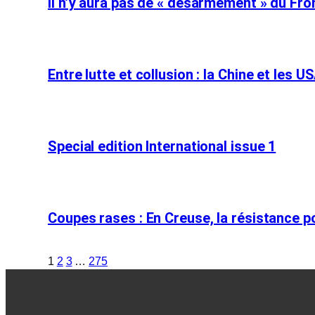
Il n’y aura pas de « désarmement » du Fron
Entre lutte et collusion : la Chine et les U
Special edition International issue 1
Coupes rases : En Creuse, la résistance p
1
2
3
…
275