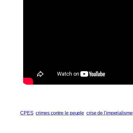
CPES
crimes contre le peuple
crise de l'imperialisme