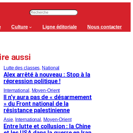
R
e
c
e
Culture
Ligne éditoriale
Nous contacter
h
e
r
c
ire aussi
h
e
Lutte des classes
, 
National
r
Alex arrêté à nouveau : Stop à la
répression politique !
International
, 
Moyen-Orient
Il n’y aura pas de « désarmement
» du Front national de la
résistance palestinienne
Asie
, 
International
, 
Moyen-Orient
Entre lutte et collusion : la Chine
et les USA dans la guerre en Iran