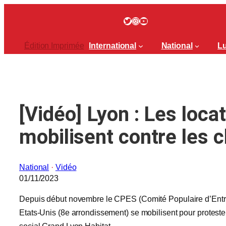
Aller
au
Twitter
Instagram
YouTube
contenu
Édition Imprimée
International
National
Lu
[Vidéo] Lyon : Les loca
mobilisent contre les 
National
 · 
Vidéo
01/11/2023
Depuis début novembre le CPES (Comité Populaire d’Entrai
Etats-Unis (8e arrondissement) se mobilisent pour proteste