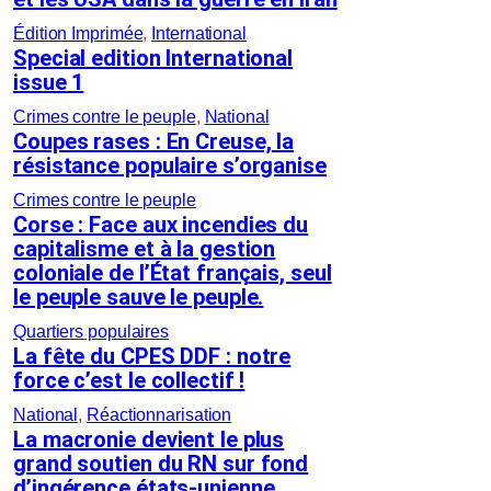
Édition Imprimée
, 
International
Special edition International
issue 1
Crimes contre le peuple
, 
National
Coupes rases : En Creuse, la
résistance populaire s’organise
Crimes contre le peuple
Corse : Face aux incendies du
capitalisme et à la gestion
coloniale de l’État français, seul
le peuple sauve le peuple.
Quartiers populaires
La fête du CPES DDF : notre
force c’est le collectif !
National
, 
Réactionnarisation
La macronie devient le plus
grand soutien du RN sur fond
d’ingérence états-unienne