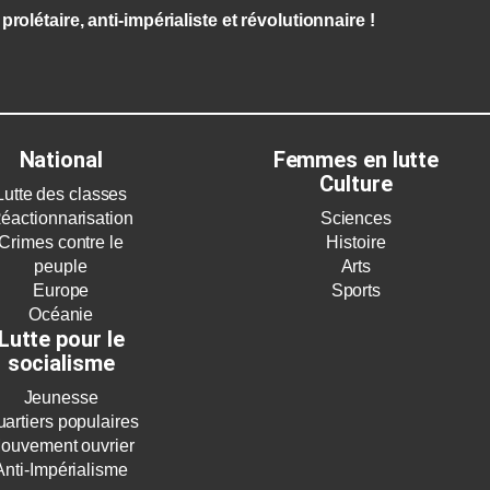
prolétaire, anti-impérialiste et révolutionnaire !
National
Femmes en lutte
Culture
Lutte des classes
éactionnarisation
Sciences
Crimes contre le
Histoire
peuple
Arts
Europe
Sports
Océanie
Lutte pour le
socialisme
Jeunesse
artiers populaires
ouvement ouvrier
Anti-Impérialisme