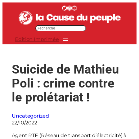
Aller
Twitter
Instagram
YouTube
au
contenu
R
e
Édition Imprimée
c
h
e
r
Suicide de Mathieu
c
h
Poli : crime contre
e
r
le prolétariat !
Uncategorized
22/10/2022
Agent RTE (Réseau de transport d’électricité) à