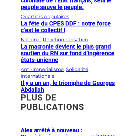
coloniale de l’État français, seul le
peuple sauve le peuple.
Quartiers populaires
La fête du CPES DDF : notre force
c’est le collectif !
National
, 
Réactionnarisation
La macronie devient le plus grand
soutien du RN sur fond d’ingérence
états-unienne
Anti-Impérialisme
, 
Solidarité
internationale
Il y a un an, le triomphe de Georges
Abdallah
PLUS DE
PUBLICATIONS
Alex arrêté à nouveau :