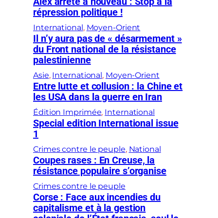
Alex arrêté à nouveau : Stop à la
répression politique !
International
, 
Moyen-Orient
Il n’y aura pas de « désarmement »
du Front national de la résistance
palestinienne
Asie
, 
International
, 
Moyen-Orient
Entre lutte et collusion : la Chine et
les USA dans la guerre en Iran
Édition Imprimée
, 
International
Special edition International issue
1
Crimes contre le peuple
, 
National
Coupes rases : En Creuse, la
résistance populaire s’organise
Crimes contre le peuple
Corse : Face aux incendies du
capitalisme et à la gestion