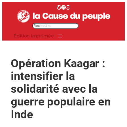
Aller
Twitter
Instagram
YouTube
au
contenu
R
e
Édition Imprimée
c
h
e
r
Opération Kaagar :
c
h
intensifier la
e
r
solidarité avec la
guerre populaire en
Inde