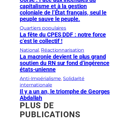
capitalisme et à la gestion
coloniale de l’État français, seul le
peuple sauve le peuple.
Quartiers populaires
La fête du CPES DDF : notre force
c’est le collectif !
National
, 
Réactionnarisation
La macronie devient le plus grand
soutien du RN sur fond d’ingérence
états-unienne
Anti-Impérialisme
, 
Solidarité
internationale
Il y a un an, le triomphe de Georges
Abdallah
PLUS DE
PUBLICATIONS