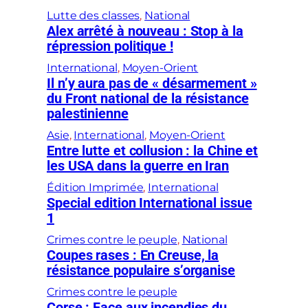
Lutte des classes
, 
National
Alex arrêté à nouveau : Stop à la
répression politique !
International
, 
Moyen-Orient
Il n’y aura pas de « désarmement »
du Front national de la résistance
palestinienne
Asie
, 
International
, 
Moyen-Orient
Entre lutte et collusion : la Chine et
les USA dans la guerre en Iran
Édition Imprimée
, 
International
Special edition International issue
1
Crimes contre le peuple
, 
National
Coupes rases : En Creuse, la
résistance populaire s’organise
Crimes contre le peuple
Corse : Face aux incendies du