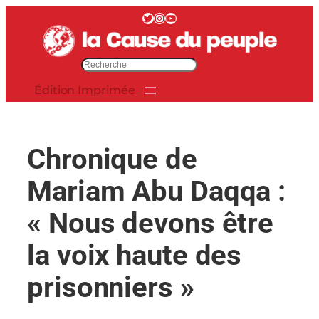
Aller
Twitter
Instagram
YouTube
au
contenu
R
e
Édition Imprimée
c
h
e
r
Chronique de
c
h
Mariam Abu Daqqa :
e
r
« Nous devons être
la voix haute des
prisonniers »