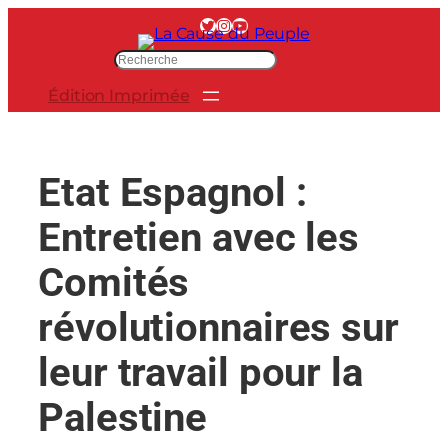
Aller
Twitter
Instagram
YouTube
au
R
contenu
e
Édition Imprimée
c
h
e
r
Etat Espagnol :
c
h
Entretien avec les
e
r
Comités
révolutionnaires sur
leur travail pour la
Palestine