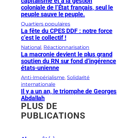
capitalisme et à la gestion
coloniale de l’État français, seul le
peuple sauve le peuple.
Quartiers populaires
La fête du CPES DDF : notre force
c’est le collectif !
National
, 
Réactionnarisation
La macronie devient le plus grand
soutien du RN sur fond d’ingérence
états-unienne
Anti-Impérialisme
, 
Solidarité
internationale
Il y a un an, le triomphe de Georges
Abdallah
PLUS DE
PUBLICATIONS