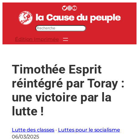
Aller
Twitter
Instagram
YouTube
au
contenu
R
e
Édition Imprimée
c
h
e
r
Timothée Esprit
c
h
réintégré par Toray :
e
r
une victoire par la
lutte !
Lutte des classes
 · 
Luttes pour le socialisme
06/03/2025