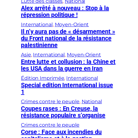
Lutte des classes
, 
National
Alex arrêté à nouveau : Stop à la
répression politique !
International
, 
Moyen-Orient
Il n’y aura pas de « désarmement »
du Front national de la résistance
palestinienne
Asie
, 
International
, 
Moyen-Orient
Entre lutte et collusion : la Chine et
les USA dans la guerre en Iran
Édition Imprimée
, 
International
Special edition International issue
1
Crimes contre le peuple
, 
National
Coupes rases : En Creuse, la
résistance populaire s’organise
Crimes contre le peuple
Corse : Face aux incendies du