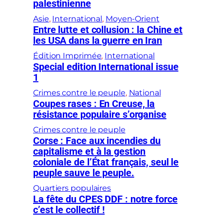
palestinienne
Asie
, 
International
, 
Moyen-Orient
Entre lutte et collusion : la Chine et
les USA dans la guerre en Iran
Édition Imprimée
, 
International
Special edition International issue
1
Crimes contre le peuple
, 
National
Coupes rases : En Creuse, la
résistance populaire s’organise
Crimes contre le peuple
Corse : Face aux incendies du
capitalisme et à la gestion
coloniale de l’État français, seul le
peuple sauve le peuple.
Quartiers populaires
La fête du CPES DDF : notre force
c’est le collectif !