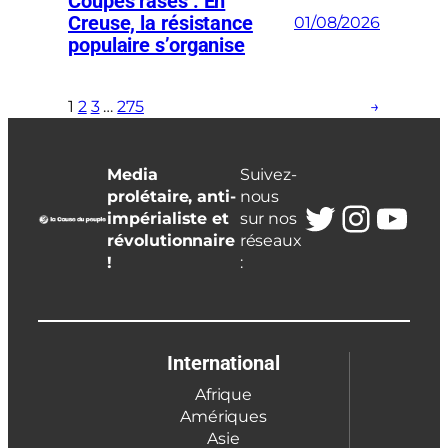
Coupes rases : En
Creuse, la résistance
01/08/2026
populaire s’organise
1
2
3
…
275
→
Media
Suivez-
prolétaire, anti-
nous
Twitter
Insta
You
impérialiste et
sur nos
révolutionnaire
réseaux
!
:
International
Afrique
Amériques
Asie