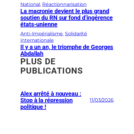
National
, 
Réactionnarisation
La macronie devient le plus grand
soutien du RN sur fond d’ingérence
états-unienne
Anti-Impérialisme
, 
Solidarité
internationale
Il y a un an, le triomphe de Georges
Abdallah
PLUS DE
PUBLICATIONS
Alex arrêté à nouveau :
Stop à la répression
11/03/2026
politique !