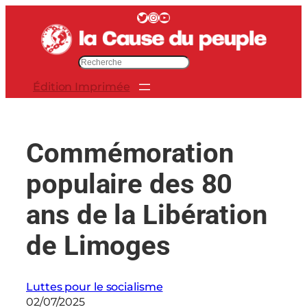
Aller
Twitter
Instagram
YouTube
au
contenu
R
e
Édition Imprimée
c
h
e
r
Commémoration
c
h
populaire des 80
e
r
ans de la Libération
de Limoges
Luttes pour le socialisme
02/07/2025