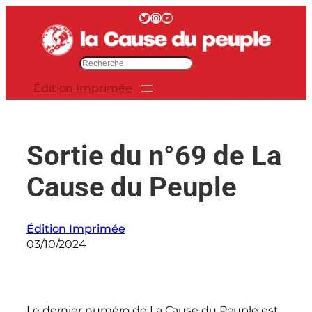
Aller
Twitter
Instagram
YouTube
au
contenu
R
e
Édition Imprimée
c
h
e
r
Sortie du n°69 de La
c
h
Cause du Peuple
e
r
Édition Imprimée
03/10/2024
Le dernier numéro de La Cause du Peuple est