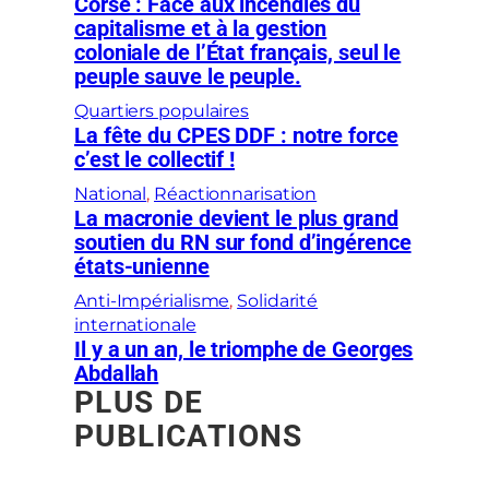
Corse : Face aux incendies du
capitalisme et à la gestion
coloniale de l’État français, seul le
peuple sauve le peuple.
Quartiers populaires
La fête du CPES DDF : notre force
c’est le collectif !
National
, 
Réactionnarisation
La macronie devient le plus grand
soutien du RN sur fond d’ingérence
états-unienne
Anti-Impérialisme
, 
Solidarité
internationale
Il y a un an, le triomphe de Georges
Abdallah
PLUS DE
PUBLICATIONS