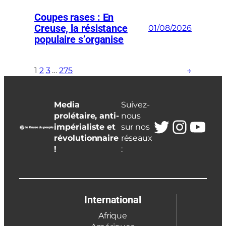
Coupes rases : En
Creuse, la résistance
01/08/2026
populaire s’organise
1
2
3
…
275
→
Media
Suivez-
prolétaire, anti-
nous
Twitter
Insta
You
impérialiste et
sur nos
révolutionnaire
réseaux
!
:
International
Afrique