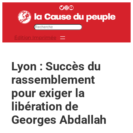
Aller
Twitter
Instagram
YouTube
au
contenu
R
e
Édition Imprimée
c
h
e
r
Lyon : Succès du
c
h
rassemblement
e
r
pour exiger la
libération de
Georges Abdallah