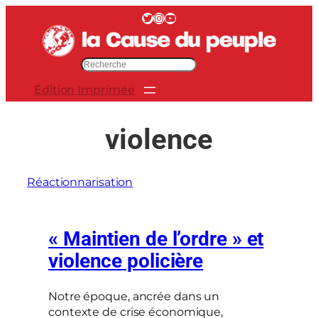
Aller
Twitter
Instagram
YouTube
au
contenu
R
e
Édition Imprimée
c
h
e
violence
r
c
h
Réactionnarisation
e
r
« Maintien de l’ordre » et
violence policière
Notre époque, ancrée dans un
contexte de crise économique,