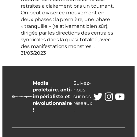
retraites a clairement pris un tournant.
On peut diviser ce mouvement en
deux phases : la première, une phase
« tranquille » (relativement bien sûr),
dirigée par les directions des centrales
syndicales dans la quasi-totalité, avec
des manifestations monstres…
31/03/2023
Media
Suivez-
prolétaire, anti-
nous
Twitter
Insta
You
impérialiste et
sur nos
révolutionnaire
réseaux
!
: