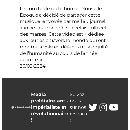
Le comité de rédaction de Nouvelle
Epoque a décidé de partager cette
musique, envoyée par mail au journal,
afin de jouer son rôle de relais culturel
des masses. Cette vidéo est « dédiée
aux jeunes à travers le monde qui ont
montré la voie en défendant la dignité
de l’humanité au cours de l’année
écoulée. »
26/09/2024
Media
Suivez-
prolétaire, anti-
nous
Twitter
Insta
You
impérialiste et
sur nos
révolutionnaire
réseaux
!
: