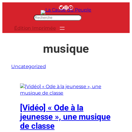
Aller
Twitter
Instagram
YouTube
au
R
contenu
e
Édition Imprimée
c
h
e
musique
r
c
h
Uncategorized
e
r
[Vidéo] « Ode à la
jeunesse », une musique
de classe