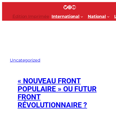
Aller
Twitter
Instagram
YouTube
au
contenu
Édition Imprimée
International
National
Uncategorized
« NOUVEAU FRONT
POPULAIRE » OU FUTUR
FRONT
RÉVOLUTIONNAIRE ?