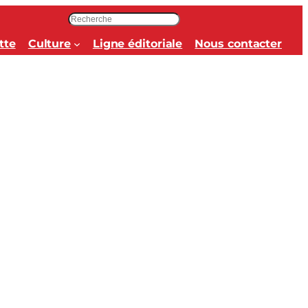
R
e
tte
Culture
Ligne éditoriale
Nous contacter
c
h
e
r
c
h
e
r