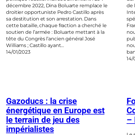
décembre 2022, Dina Boluarte remplace le
de 
droitier opportuniste Pedro Castillo après
Int
sa destitution et son arrestation. Dans
spé
cette bataille, chaque fraction a cherché le
Fra
soutien de l’armée : Boluarte mettant à la
nou
tête du Congrès l’ancien général José
pub
Williams ; Castillo ayant…
nou
14/01/2023
ban
14/
Gazoducs : la crise
Fo
énergétique en Europe est
Co
le terrain de jeu des
– 
impérialistes
Le 