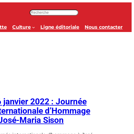
R
e
c
tte
Culture
Ligne éditoriale
Nous contacter
h
e
r
c
h
e
r
 janvier 2022 : Journée
ternationale d’Hommage
José-Maria Sison