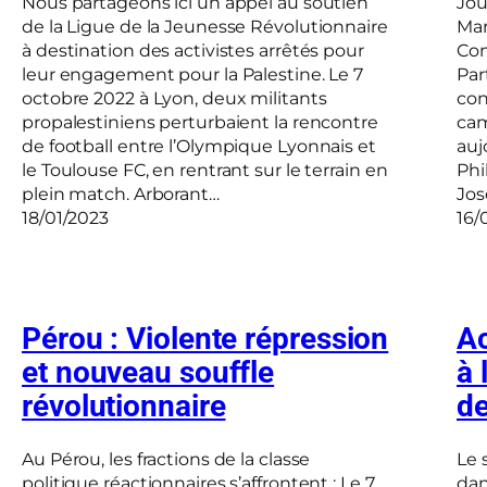
Nous partageons ici un appel au soutien
Jou
de la Ligue de la Jeunesse Révolutionnaire
Mar
à destination des activistes arrêtés pour
Com
leur engagement pour la Palestine. Le 7
Par
octobre 2022 à Lyon, deux militants
con
propalestiniens perturbaient la rencontre
cam
de football entre l’Olympique Lyonnais et
auj
le Toulouse FC, en rentrant sur le terrain en
Phi
plein match. Arborant…
Jos
18/01/2023
16/
Pérou : Violente répression
Ac
et nouveau souffle
à 
révolutionnaire
de
Au Pérou, les fractions de la classe
Le 
politique réactionnaires s’affrontent : Le 7
dan