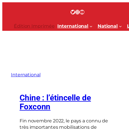
Aller
au
Twitter
Instagram
YouTube
contenu
Édition Imprimée
International
National
International
Chine : l’étincelle de
Foxconn
Fin novembre 2022, le pays a connu de
très importantes mobilisations de