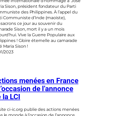
rnée internationale d’hommage à José
ia Sison, président fondateur du Parti
muniste des Philippines. À l’appel du
ti Communiste d’Inde (maoïste),
sacrons ce jour au souvenir du
arade Sison, mort il y a un mois
ourd’hui. Vive la Guerre Populaire aux
lippines ! Gloire éternelle au camarade
é Maria Sison !
01/2023
tions menées en France
l’occasion de l’annonce
 la LCI
site ci-ic.org publie des actions menées
s le monde à l’occasion de l’annonce