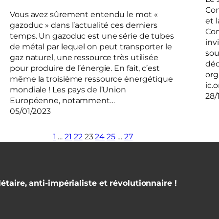
Con
Vous avez sûrement entendu le mot «
et 
gazoduc » dans l’actualité ces derniers
Com
temps. Un gazoduc est une série de tubes
inv
de métal par lequel on peut transporter le
sou
gaz naturel, une ressource très utilisée
déc
pour produire de l’énergie. En fait, c’est
org
même la troisième ressource énergétique
ic.o
mondiale ! Les pays de l’Union
28/
Européenne, notamment…
05/01/2023
1
…
21
22
23
24
25
…
27
étaire, anti-impérialiste et révolutionnaire !