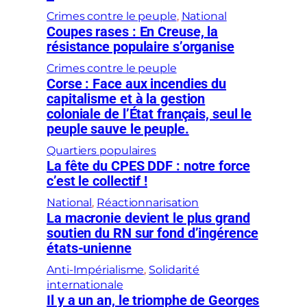
Crimes contre le peuple
, 
National
Coupes rases : En Creuse, la
résistance populaire s’organise
Crimes contre le peuple
Corse : Face aux incendies du
capitalisme et à la gestion
coloniale de l’État français, seul le
peuple sauve le peuple.
Quartiers populaires
La fête du CPES DDF : notre force
c’est le collectif !
National
, 
Réactionnarisation
La macronie devient le plus grand
soutien du RN sur fond d’ingérence
états-unienne
Anti-Impérialisme
, 
Solidarité
internationale
Il y a un an, le triomphe de Georges