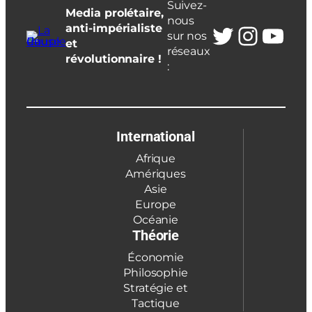
Suivez-
Media prolétaire,
nous
Twitter
Insta
You
anti-impérialiste
sur nos
et
réseaux
révolutionnaire !
:
International
Afrique
Amériques
Asie
Europe
Océanie
Théorie
Économie
Philosophie
Stratégie et
Tactique