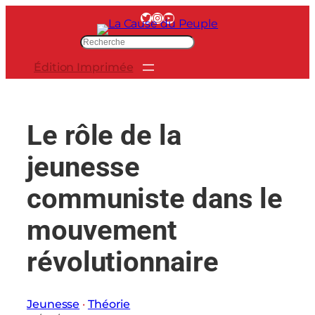
Aller
Twitter
Instagram
YouTube
au
R
contenu
e
Édition Imprimée
c
h
e
r
Le rôle de la
c
h
jeunesse
e
r
communiste dans le
mouvement
révolutionnaire
Jeunesse
 · 
Théorie