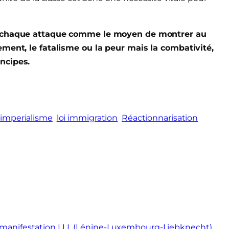
e chaque attaque comme le moyen de montrer au
ement, le fatalisme ou la peur mais la combativité,
ncipes.
l'imperialisme
loi immigration
Réactionnarisation
la manifestation LLL (Lénine-Luxembourg-Liebknecht)