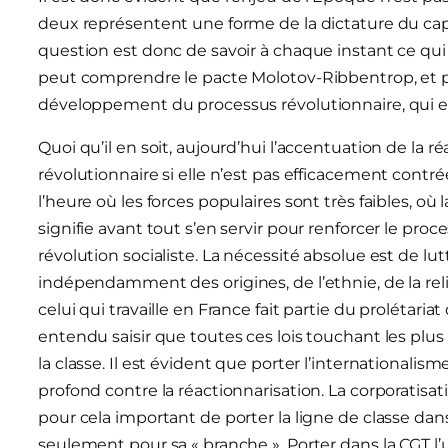
deux représentent une forme de la dictature du capi
question est donc de savoir à chaque instant ce qui fa
peut comprendre le pacte Molotov-Ribbentrop, et p
développement du processus révolutionnaire, qui est
Quoi qu’il en soit, aujourd’hui l’accentuation de la 
révolutionnaire si elle n’est pas efficacement contr
l’heure où les forces populaires sont très faibles, où
signifie avant tout s’en servir pour renforcer le proc
révolution socialiste. La nécessité absolue est de lut
indépendamment des origines, de l’ethnie, de la relig
celui qui travaille en France fait partie du prolétari
entendu saisir que toutes ces lois touchant les plu
la classe. Il est évident que porter l’internationalism
profond contre la réactionnarisation. La corporatisa
pour cela important de porter la ligne de classe dans
seulement pour sa « branche ». Porter dans la CGT l’