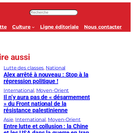
R
e
c
tte
Culture
Ligne éditoriale
Nous contacter
h
e
r
c
ire aussi
h
e
Lutte des classes
, 
National
r
Alex arrêté à nouveau : Stop à la
répression politique !
International
, 
Moyen-Orient
Il n’y aura pas de « désarmement
» du Front national de la
résistance palestinienne
Asie
, 
International
, 
Moyen-Orient
Entre lutte et collusion : la Chine
et les USA dans la guerre en Iran