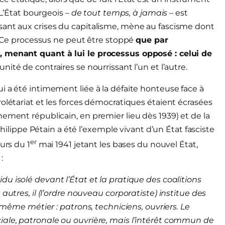
 L’État bourgeois –
de tout temps, à jamais
– est
sant aux crises du capitalisme, mène au fascisme dont
e. Ce processus ne peut être stoppé
que par
, menant quant à lui le processus opposé : celui de
ité de contraires se nourrissant l’un et l’autre.
i a été intimement liée à la défaite honteuse face à
olétariat et les forces démocratiques étaient écrasées
ement républicain, en premier lieu dès 1939) et de la
 Philippe Pétain a été l’exemple vivant d’un État fasciste
er
urs du 1
mai 1941 jetant les bases du nouvel État,
:
u isolé devant l’État et la pratique des coalitions
autres, il (l’ordre nouveau corporatiste) institue des
e métier : patrons, techniciens, ouvriers. Le
iale, patronale ou ouvrière, mais l’intérêt commun de