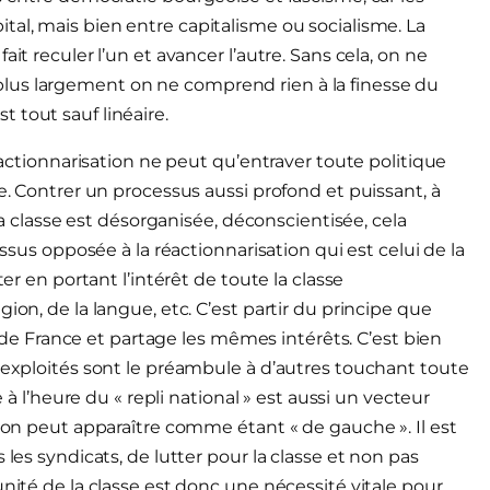
tal, mais bien entre capitalisme ou socialisme. La
it reculer l’un et avancer l’autre. Sans cela, on ne
lus largement on ne comprend rien à la finesse du
 tout sauf linéaire.
réactionnarisation ne peut qu’entraver toute politique
ée. Contrer un processus aussi profond et puissant, à
 la classe est désorganisée, déconscientisée, cela
essus opposée à la réactionnarisation qui est celui de la
ter en portant l’intérêt de toute la classe
ion, de la langue, etc. C’est partir du principe que
at de France et partage les mêmes intérêts. C’est bien
s exploités sont le préambule à d’autres touchant toute
e à l’heure du « repli national » est aussi un vecteur
tion peut apparaître comme étant « de gauche ». Il est
 les syndicats, de lutter pour la classe et non pas
unité de la classe est donc une nécessité vitale pour