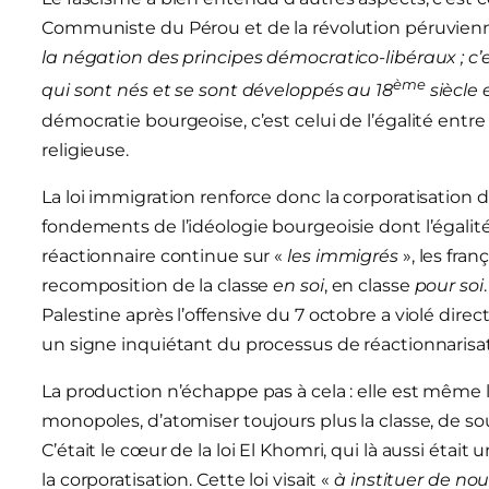
Communiste du Pérou et de la révolution péruvien
la négation des principes démocratico-libéraux ; c
ème
qui sont nés et se sont développés au 18
siècle 
démocratie bourgeoise, c’est celui de l’égalité entre
religieuse.
La loi immigration renforce donc la corporatisation de 
fondements de l’idéologie bourgeoisie dont l’égalité e
réactionnaire continue sur «
les immigrés
», les fra
recomposition de la classe
en soi
, en classe
pour soi
Palestine après l’offensive du 7 octobre a violé dire
un signe inquiétant du processus de réactionnarisat
La production n’échappe pas à cela : elle est même la
monopoles, d’atomiser toujours plus la classe, de so
C’était le cœur de la loi El Khomri, qui là aussi éta
la corporatisation. Cette loi visait «
à instituer de nou