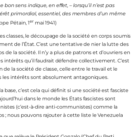
bon sens indique, en effet, – lorsqu’il n’est pas
intérêt primordial, essentiel, des membres d’un même
er
ippe Pétain, 1
mai 1941)
des classes, le découpage de la société en corps soumis
nt de l’État. C’est une tentative de nier la lutte des
ps de la société. Il n’y a plus de patrons et d’ouvriers en
intérêts qu’il faudrait défendre collectivement. C’est
de la société de classe, celle entre le travail et le
iers les intérêts sont absolument antagoniques.
base, c’est cela qui définit si une société est fasciste
jourd’hui dans le monde les États fascistes sont
nistes (c’est-à-dire anti-communistes) comme la
os ; nous pouvons rajouter à cette liste le Venezuela
e que relève le Président Gonzalo (Chef du Parti