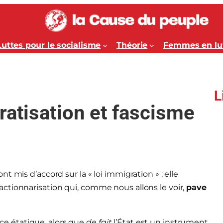
Luttes pour le socialisme
Théorie
Femmes en lu
L
ratisation et fascisme
 mis d’accord sur la « loi immigration » : elle
ctionnarisation qui, comme nous allons le voir,
pave
ence étatique, alors que
de fait
l’État est un instrument