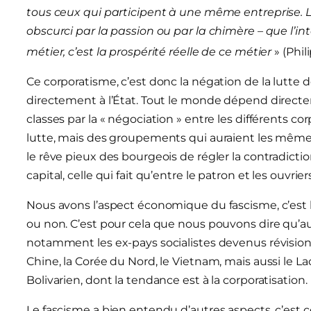
tous ceux qui participent à une même entreprise. Le 
obscurci par la passion ou par la chimère – que l’
métier, c’est la prospérité réelle de ce métier
» (Phil
Ce corporatisme, c’est donc la négation de la lutte 
directement à l’État. Tout le monde dépend directeme
classes par la « négociation » entre les différents cor
lutte, mais des groupements qui auraient les mêmes 
le rêve pieux des bourgeois de régler la contradiction 
capital, celle qui fait qu’entre le patron et les ouvr
Nous avons l’aspect économique du fascisme, c’est la 
ou non. C’est pour cela que nous pouvons dire qu’au
notamment les ex-pays socialistes devenus révision
Chine, la Corée du Nord, le Vietnam, mais aussi le La
Bolivarien, dont la tendance est à la corporatisation.
Le fascisme a bien entendu d’autres aspects, c’est c