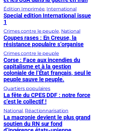
Édition Imprimée
, 
International
Special edition International issue
1
Crimes contre le peuple
, 
National
Coupes rases : En Creuse, la
résistance populaire s’organise
Crimes contre le peuple
Corse : Face aux incendies du
capitalisme et à la gestion
coloniale de l’État français, seul le
peuple sauve le peuple.
Quartiers populaires
La fête du CPES DDF : notre force
c’est le collectif !
National
, 
Réactionnarisation
La macronie devient le plus grand
soutien du RN sur fond
d’ingérence états-unienne