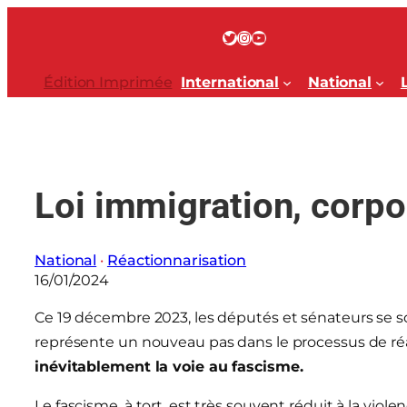
Aller
au
Twitter
Instagram
YouTube
contenu
Édition Imprimée
International
National
Loi immigration, corpo
National
 · 
Réactionnarisation
16/01/2024
Ce 19 décembre 2023, les députés et sénateurs se sont
représente un nouveau pas dans le processus de réa
inévitablement la voie au fascisme.
Le fascisme, à tort, est très souvent réduit à la viol