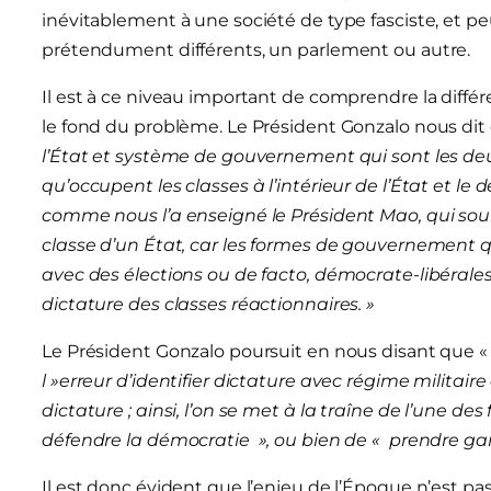
inévitablement à une société de type fasciste, et peu 
prétendument différents, un parlement ou autre.
Il est à ce niveau important de comprendre la différ
le fond du problème. Le Président Gonzalo nous dit q
l’État et système de gouvernement qui sont les deux
qu’occupent les classes à l’intérieur de l’État et le
comme nous l’a enseigné le Président Mao, qui souli
classe d’un État, car les formes de gouvernement que
avec des élections ou de facto, démocrate-libérales
dictature des classes réactionnaires. »
Le Président Gonzalo poursuit en nous disant que 
l »erreur d’identifier dictature avec régime militai
dictature ; ainsi, l’on se met à la traîne de l’une d
défendre la démocratie », ou bien de « prendre gar
Il est donc évident que l’enjeu de l’Époque n’est pa