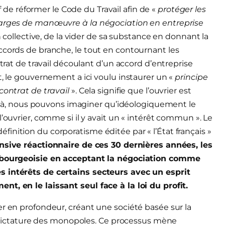
if de réformer le Code du Travail afin de «
protéger les
 marges de manœuvre à la négociation en entreprise
n collective, de la vider de sa substance en donnant la
ccords de branche, le tout en contournant les
ntrat de travail découlant d’un accord d’entreprise
t, le gouvernement a ici voulu instaurer un «
principe
contrat de travail
». Cela signifie que l’ouvrier est
de là, nous pouvons imaginer qu’idéologiquement le
’ouvrier, comme si il y avait un « intérêt commun ». Le
inition du corporatisme éditée par « l’État français »
ensive réactionnaire de ces 30 dernières années, les
la bourgeoisie en acceptant la négociation comme
s intérêts de certains secteurs avec un esprit
t, en le laissant seul face à la loi du profit.
er en profondeur, créant une société basée sur la
la dictature des monopoles. Ce processus mène