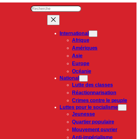
R
e
c
h
International
e
Afrique
r
Amériques
c
Asie
h
e
Europe
r
Océanie
National
Lutte des classes
Réactionnarisation
Crimes contre le peuple
Luttes pour le socialisme
Jeunesse
Quartier populaire
Mouvement ouvrier
Anti-impérialisme