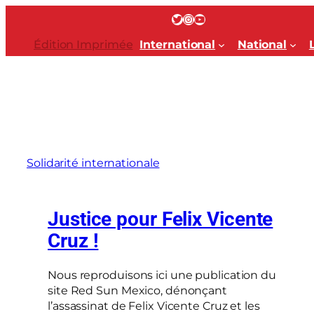
Aller
Twitter
Instagram
YouTube
au
contenu
Édition Imprimée
International
National
Solidarité internationale
Justice pour Felix Vicente
Cruz !
Nous reproduisons ici une publication du
site Red Sun Mexico, dénonçant
l’assassinat de Felix Vicente Cruz et les