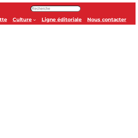
R
e
tte
Culture
Ligne éditoriale
Nous contacter
c
h
e
r
c
h
e
r