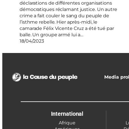
déclarations de différentes organisations
démocratiques réclamant justice. Un autre
crime a fait couler le sang du peuple de
l’isthme rebelle. Hier après-midi, le
camarade Félix Vicente Cruz a été tué par
balle. Un groupe armé lui a…
18/04/2023
Media prol
International
Afrique
L