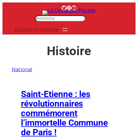
Aller
Twitter
Instagram
YouTube
au
R
contenu
e
Édition Imprimée
c
h
e
Histoire
r
c
h
National
e
r
Saint-Etienne : les
révolutionnaires
commémorent
l’immortelle Commune
de Paris !