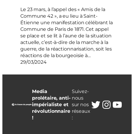
Le 23 mars, à l’appel des « Amis de la
Commune 42 », a eu lieu à Saint-
Étienne une manifestation célébrant la
Commune de Paris de 1871. Cet appel
se place et se lit à l’aune de la situation
actuelle, c’est-à-dire de la marche à la
guerre, de la réactionnarisation, soit les
réactions de la bourgeoisie à…
29/03/2024
Media
Suivez-
prolétaire, anti-
nous
Twitter
Insta
You
impérialiste et
sur nos
révolutionnaire
réseaux
!
: