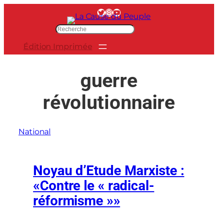
Aller
Twitter
Instagram
YouTube
au
R
contenu
e
Édition Imprimée
c
h
e
guerre
r
c
révolutionnaire
h
e
r
National
Noyau d’Etude Marxiste :
«Contre le « radical-
réformisme »»