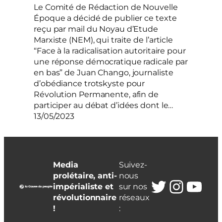
Le Comité de Rédaction de Nouvelle
Époque a décidé de publier ce texte
reçu par mail du Noyau d’Etude
Marxiste (NEM), qui traite de l’article
“Face à la radicalisation autoritaire pour
une réponse démocratique radicale par
en bas” de Juan Chango, journaliste
d’obédiance trotskyste pour
Révolution Permanente, afin de
participer au débat d’idées dont le…
13/05/2023
Media
Suivez-
prolétaire, anti-
nous
Twitter
Insta
You
impérialiste et
sur nos
révolutionnaire
réseaux
!
: