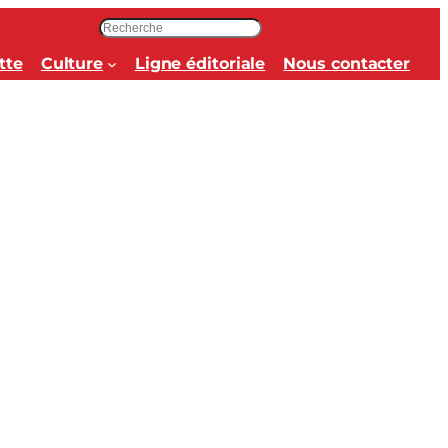
R
e
tte
Culture
Ligne éditoriale
Nous contacter
c
h
e
r
c
h
e
r