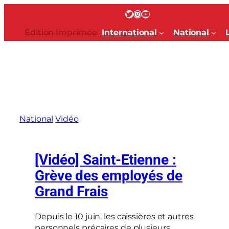
Aller
Twitter
Instagram
YouTube
au
contenu
Édition Imprimée
International
National
National
Vidéo
[Vidéo] Saint-Etienne :
Grève des employés de
Grand Frais
Depuis le 10 juin, les caissières et autres
personnels précaires de plusieurs