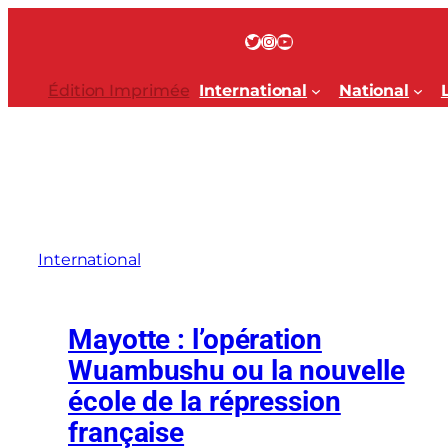
Aller
au
Twitter
Instagram
YouTube
contenu
Édition Imprimée
International
National
International
Mayotte : l’opération
Wuambushu ou la nouvelle
école de la répression
française