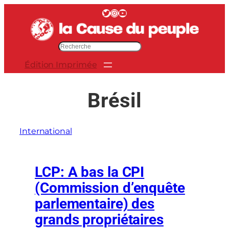
Aller
Twitter
Instagram
YouTube
au
contenu
R
e
Édition Imprimée
c
h
e
Brésil
r
c
h
International
e
r
LCP: A bas la CPI
(Commission d’enquête
parlementaire) des
grands propriétaires