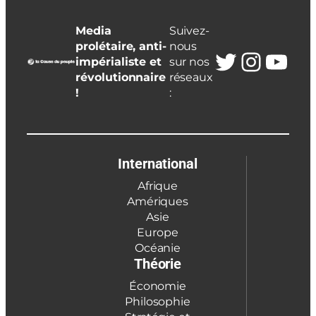
Media
Suivez-
prolétaire, anti-
nous
Twitter
Insta
You
impérialiste et
sur nos
révolutionnaire
réseaux
!
:
International
Afrique
Amériques
Asie
Europe
Océanie
Théorie
Économie
Philosophie