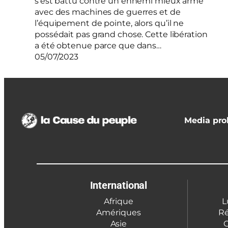
s’est battu contre un ennemi mieux armé
avec des machines de guerres et de
l’équipement de pointe, alors qu’il ne
possédait pas grand chose. Cette libération
a été obtenue parce que dans…
05/07/2023
Media prol
International
Afrique
L
Amériques
Ré
Asie
C