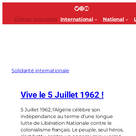
Aller
Twitter
Instagram
YouTube
au
contenu
Édition Imprimée
International
National
Solidarité internationale
Vive le 5 Juillet 1962 !
5 Juillet 1962, l’Algérie célèbre son
indépendance au terme d’une longue
lutte de Libération Nationale contre le
colonialisme français. Le peuple, seul héros,