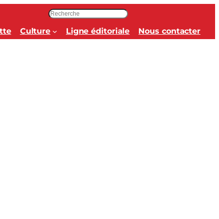
R
e
tte
Culture
Ligne éditoriale
Nous contacter
c
h
e
r
c
h
e
r