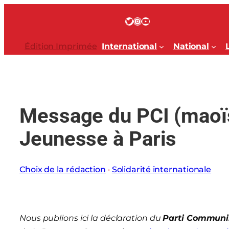
Aller
au
Twitter
Instagram
YouTube
contenu
Édition Imprimée
International
National
Message du PCI (maoïs
Jeunesse à Paris
Choix de la rédaction
 · 
Solidarité internationale
Nous publions ici la déclaration du
Parti Communis