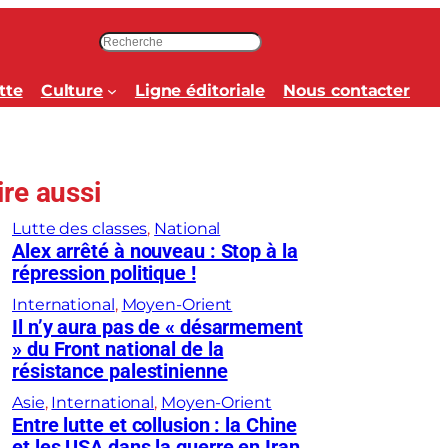
R
e
c
tte
Culture
Ligne éditoriale
Nous contacter
h
e
r
c
ire aussi
h
e
Lutte des classes
, 
National
r
Alex arrêté à nouveau : Stop à la
répression politique !
International
, 
Moyen-Orient
Il n’y aura pas de « désarmement
» du Front national de la
résistance palestinienne
Asie
, 
International
, 
Moyen-Orient
Entre lutte et collusion : la Chine
et les USA dans la guerre en Iran