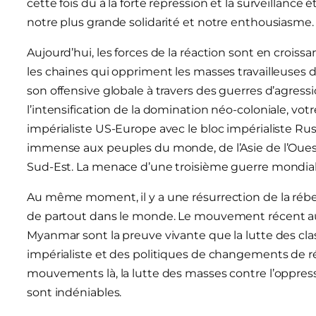
cette fois du à la forte répression et la surveillan
notre plus grande solidarité et notre enthousiasme.
Aujourd’hui, les forces de la réaction sont en croiss
les chaines qui oppriment les masses travailleuse
son offensive globale à travers des guerres d’agressio
l’intensification de la domination néo-coloniale, v
impérialiste US-Europe avec le bloc impérialiste R
immense aux peuples du monde, de l’Asie de l’Ouest 
Sud-Est. La menace d’une troisième guerre mondial
Au même moment, il y a une résurrection de la rébel
de partout dans le monde. Le mouvement récent au 
Myanmar sont la preuve vivante que la lutte des clas
impérialiste et des politiques de changements de 
mouvements là, la lutte des masses contre l’oppressi
sont indéniables.