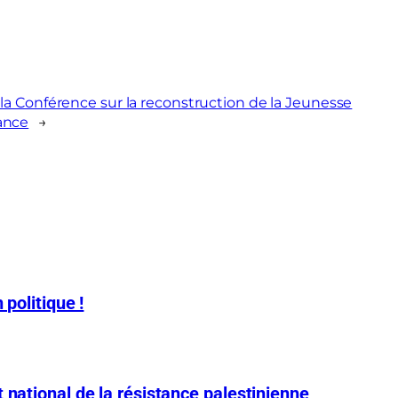
la Conférence sur la reconstruction de la Jeunesse
ance
→
 politique !
 national de la résistance palestinienne