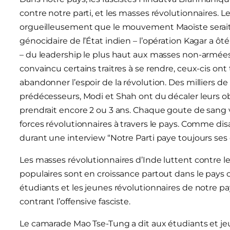
contre notre parti, et les masses révolutionnaires. 
orgueilleusement que le mouvement Maoïste serait 
génocidaire de l’État indien – l’opération Kagar a ô
– du leadership le plus haut aux masses non-armées. P
convaincu certains traitres à se rendre, ceux-cis 
abandonner l’espoir de la révolution. Des milliers 
prédécesseurs, Modi et Shah ont du décaler leurs obj
prendrait encore 2 ou 3 ans. Chaque goute de sang v
forces révolutionnaires à travers le pays. Comme di
durant une interview “Notre Parti paye toujours ses
Les masses révolutionnaires d’Inde luttent contre 
populaires sont en croissance partout dans le pays co
étudiants et les jeunes révolutionnaires de notre pa
contrant l’offensive fasciste.
Le camarade Mao Tse-Tung a dit aux étudiants et je