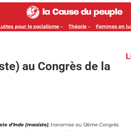
Luttes pour le socialisme
Théorie
Femmes en lu
L
te) au Congrès de la
te d’Inde (maoïste)
, transmise au 12ème Congrès