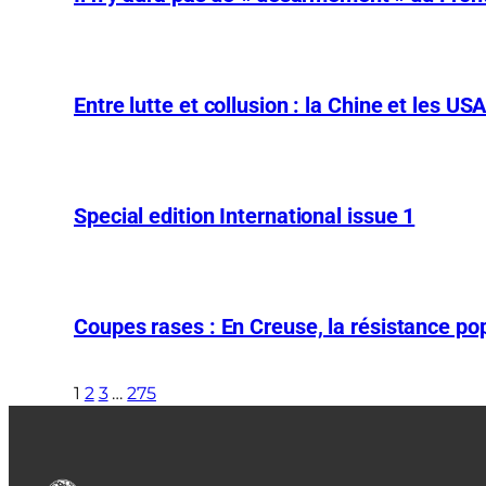
Entre lutte et collusion : la Chine et les US
Special edition International issue 1
Coupes rases : En Creuse, la résistance pop
1
2
3
…
275