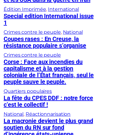
Édition Imprimée
, 
International
Special edition International issue
1
Crimes contre le peuple
, 
National
Coupes rases : En Creuse, la
résistance populaire s’organise
Crimes contre le peuple
Corse : Face aux incendies du
capitalisme et à la gestion
coloniale de l’État français, seul le
peuple sauve le peuple.
Quartiers populaires
La fête du CPES DDF : notre force
c’est le collectif !
National
, 
Réactionnarisation
La macronie devient le plus grand
soutien du RN sur fond
d’ingérence états-unienne