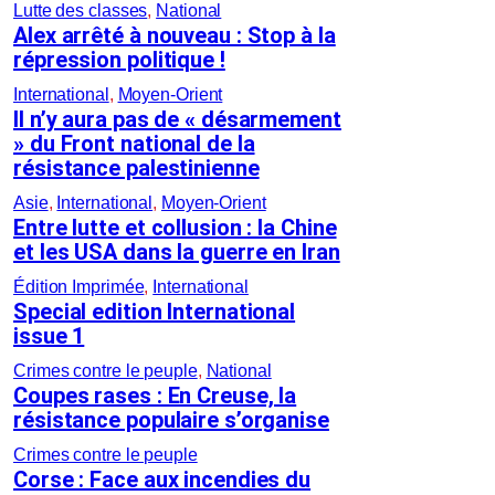
Lutte des classes
, 
National
Alex arrêté à nouveau : Stop à la
répression politique !
International
, 
Moyen-Orient
Il n’y aura pas de « désarmement
» du Front national de la
résistance palestinienne
Asie
, 
International
, 
Moyen-Orient
Entre lutte et collusion : la Chine
et les USA dans la guerre en Iran
Édition Imprimée
, 
International
Special edition International
issue 1
Crimes contre le peuple
, 
National
Coupes rases : En Creuse, la
résistance populaire s’organise
Crimes contre le peuple
Corse : Face aux incendies du