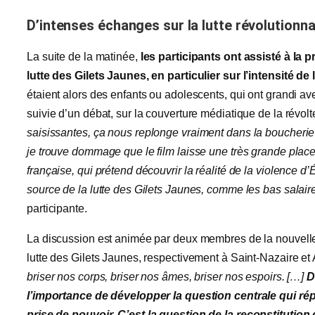
D’intenses échanges sur la lutte révolutionnai
La suite de la matinée,
les participants ont assisté à la p
lutte des Gilets Jaunes, en particulier sur l’intensité de
étaient alors des enfants ou adolescents, qui ont grandi ave
suivie d’un débat, sur la couverture médiatique de la révolte
saisissant
es
, ça nous replonge vraiment dans la boucherie 
je trouve dommage que le film laisse une très grande plac
française, qui prétend découvrir la réalité de la violence d’Ét
source de la lutte des Gilets Jaunes, comme les bas salair
participante.
La discussion est animée par deux membres de la nouvelle
lutte des Gilets Jaunes, respectivement à Saint-Nazaire e
briser nos corps, briser nos âmes, briser nos espoirs. […]
D
l’importance de développer la question centrale qui ré
prise de pouvoir.
C’est la question de la reconstitutio