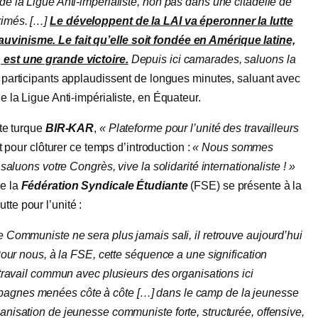
 de la Ligue Anti-impérialiste, non pas dans une citadelle de
rimés. […]
Le développent de la LAI va éperonner la lutte
auvinisme. Le fait qu’elle soit fondée en Amérique latine,
, est une grande victoire.
Depuis ici camarades, saluons la
s participants applaudissent de longues minutes, saluant avec
de la Ligue Anti-impérialiste, en Équateur.
ste turque
BIR-KAR
,
« Plateforme pour l’unité des travailleurs
nt pour clôturer ce temps d’introduction :
« Nous sommes
 saluons votre Congrès, vive la solidarité internationaliste ! »
de la
Fédération Syndicale Étudiante
(FSE) se présente à la
te pour l’unité :
se Communiste ne sera plus jamais sali, il retrouve aujourd’hui
 Pour nous, à la FSE, cette séquence a une signification
e travail commun avec plusieurs des organisations ici
mpagnes menées côte à côte […] dans le camp de la jeunesse
ganisation de jeunesse communiste forte, structurée, offensive,