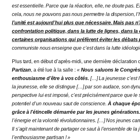
est essentielle. Parce que la réaction, elle, ne doute pas. E
cela, nous ne pouvons pas nous permettre la dispersion, l’h
l’unité est aujourd’hui plus que nécessaire. Mais pas n’
confrontation politique, dans la lutte de lignes, dans la
certaines organisations qui préfèrent éviter les débats 
communiste nous enseigne que c’est dans la lutte idéologiq
Plus tard, en début d’après-midi, une dernière déclaration 
Partizan
, a été lue à la salle :
«
Nous saluons le Congrès
enthousiasme d’être à vos côtés.
[…] La jeunesse c’est 
la jeunesse, elle se distingue […] par son audace, son dyn
perspective lui est imposé, c’est précisément parce que le 
potentiel d’un nouveau saut de conscience.
À
chaque époq
grâce à l’étincelle démarrée par les jeunes générations
l’énergie et la volonté révolutionnaires. […] Nos jeunes ca
Il s’agit maintenant de partager ce saut à l’ensemble de l
l’enthousiasme partisan ! »