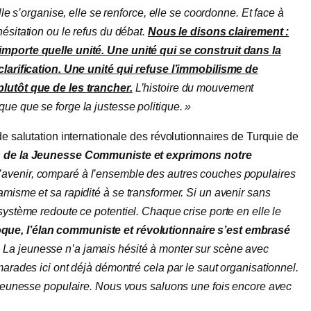
lle s’organise, elle se renforce, elle se coordonne. Et face à
ésitation ou le refus du débat.
Nous le disons clairement :
importe quelle unité. Une unité qui se construit dans la
 clarification. Une unité qui refuse l’immobilisme de
plutôt que de les trancher.
L’histoire du mouvement
ue que se forge la justesse politique. »
de salutation internationale des révolutionnaires de Turquie de
 de la Jeunesse Communiste et exprimons notre
l’avenir, comparé à l’ensemble des autres couches populaires
amisme et sa rapidité à se transformer. Si un avenir sans
système redoute ce potentiel. Chaque crise porte en elle le
ue, l’élan communiste et révolutionnaire s’est embrasé
.
La jeunesse n’a jamais hésité à monter sur scène avec
marades ici ont déjà démontré cela par le saut organisationnel.
a jeunesse populaire. Nous vous saluons une fois encore avec