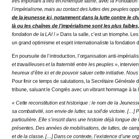
très important a lieu en Amérique latine, avec la Fondation
l’impérialisme, mais au contact des luttes des peuples opp
de la jeunesse ici, notamment dans la lutte contre le ch
là ou les chaînes de l’impérialisme sont les plus faibles
fondation de la LAI ! »
Dans la salle, c’est un triomphe. Le
un grand optimisme et esprit internationaliste la fondation 
En poursuite de l’introduction, l’organisation anti-impériali
et travailleuses et la fraternité entre les peuples »
, intervie
heureux d’être ici et de pouvoir saluer cette initiative. Nous
Pour finir ce temps de salutations, la Secrétaire Générale 
tribune, saluant le Congrès avec un vibrant hommage à la lut
« Cette reconstitution est historique : le nom de la Jeunes
sa combativité, son envie de lutter, sa soif de victoire. […]
particulière. Elle s’inscrit dans une histoire déjà longue d
présentes. Des années de mobilisations, de luttes, de ca
et de la classe. […] Dans ce contexte, l’existence d’une or