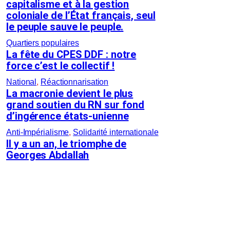
capitalisme et à la gestion
coloniale de l’État français, seul
le peuple sauve le peuple.
Quartiers populaires
La fête du CPES DDF : notre
force c’est le collectif !
National
, 
Réactionnarisation
La macronie devient le plus
grand soutien du RN sur fond
d’ingérence états-unienne
Anti-Impérialisme
, 
Solidarité internationale
Il y a un an, le triomphe de
Georges Abdallah