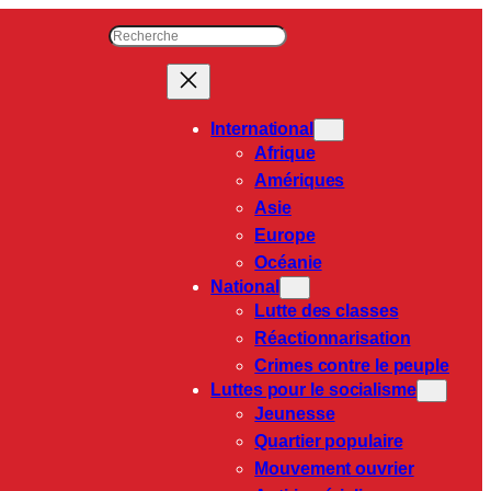
R
e
c
h
International
e
Afrique
r
c
Amériques
h
Asie
e
Europe
r
Océanie
National
Lutte des classes
Réactionnarisation
Crimes contre le peuple
Luttes pour le socialisme
Jeunesse
Quartier populaire
Mouvement ouvrier