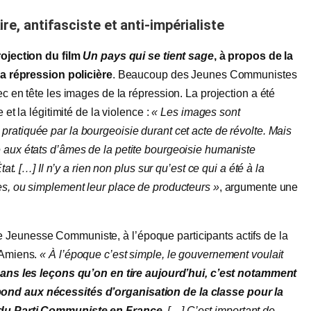
re, antifasciste et anti-impérialiste
rojection du film
Un pays qui se tient sage
, à propos de la
 la répression policière
. Beaucoup des Jeunes Communistes
c en tête les images de la répression. La projection a été
 et la légitimité de la violence :
«
Le
s
images
sont
pratiquée par la bourgeoisie durant cet acte de révolte. Mais
e aux états d’âmes de la petite bourgeoisie humaniste
at. […] Il n’y a rien non plus sur qu’est ce qui a été à la
es, ou simplement leur place de producteurs »
, argumente une
 Jeunesse Communiste, à l’époque participants actifs de la
t Amiens.
«
À
l’époque c’est simple, le gouvernement voulait
ans les leçons qu’on en tire aujourd’hui, c’est notamment
pond aux nécessités d’organisation de la classe pour la
n du Parti Communiste en France.
[…] C’est important de