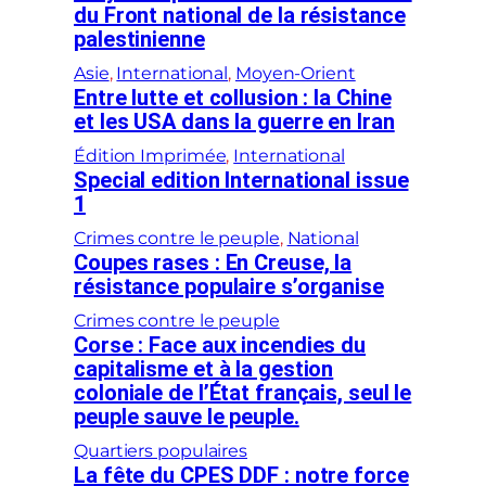
du Front national de la résistance
palestinienne
Asie
, 
International
, 
Moyen-Orient
Entre lutte et collusion : la Chine
et les USA dans la guerre en Iran
Édition Imprimée
, 
International
Special edition International issue
1
Crimes contre le peuple
, 
National
Coupes rases : En Creuse, la
résistance populaire s’organise
Crimes contre le peuple
Corse : Face aux incendies du
capitalisme et à la gestion
coloniale de l’État français, seul le
peuple sauve le peuple.
Quartiers populaires
La fête du CPES DDF : notre force