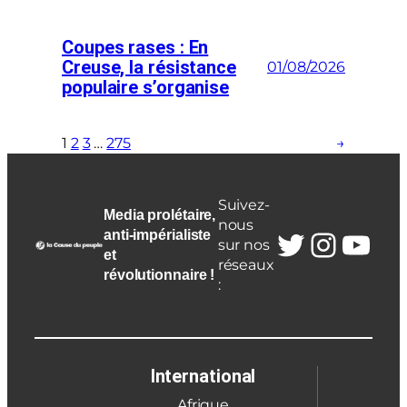
Coupes rases : En
Creuse, la résistance
01/08/2026
populaire s’organise
1
2
3
…
275
→
Suivez-
Media prolétaire,
nous
Twitter
Insta
You
anti-impérialiste
sur nos
et
réseaux
révolutionnaire !
:
International
Afrique