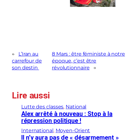
←
L’Iran au
8 Mars : être féministe à notre
carrefour de
époque, c’est être
son destin
révolutionnaire
→
Lire aussi
Lutte des classes
, 
National
Alex arrêté à nouveau : Stop à la
répression politique !
International
, 
Moyen-Orient
Il n’y aura pas de « désarmement »