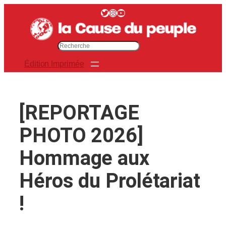
Aller
Twitter
Instagram
YouTube
au
contenu
R
e
Édition Imprimée
c
h
e
r
[REPORTAGE
c
h
PHOTO 2026]
e
r
Hommage aux
Héros du Prolétariat
!