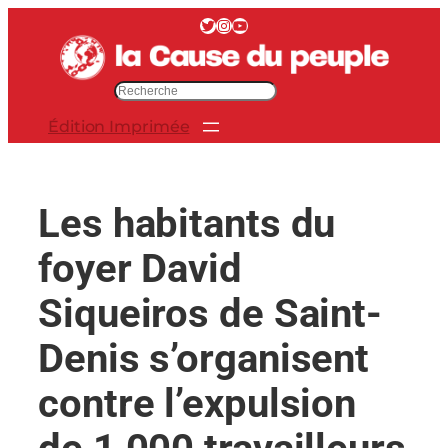
Aller
Twitter
Instagram
YouTube
au
contenu
R
e
Édition Imprimée
c
h
e
r
Les habitants du
c
h
foyer David
e
r
Siqueiros de Saint-
Denis s’organisent
contre l’expulsion