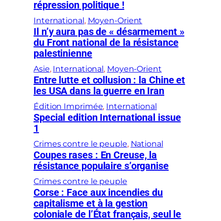
répression politique !
International
, 
Moyen-Orient
Il n’y aura pas de « désarmement »
du Front national de la résistance
palestinienne
Asie
, 
International
, 
Moyen-Orient
Entre lutte et collusion : la Chine et
les USA dans la guerre en Iran
Édition Imprimée
, 
International
Special edition International issue
1
Crimes contre le peuple
, 
National
Coupes rases : En Creuse, la
résistance populaire s’organise
Crimes contre le peuple
Corse : Face aux incendies du
capitalisme et à la gestion
coloniale de l’État français, seul le