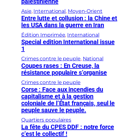
palestinienne
Asie
, 
International
, 
Moyen-Orient
Entre lutte et collusion : la Chine et
les USA dans la guerre en Iran
Édition Imprimée
, 
International
Special edition International issue
1
Crimes contre le peuple
, 
National
Coupes rases : En Creuse, la
résistance populaire s’organise
Crimes contre le peuple
Corse : Face aux incendies du
capitalisme et à la gestion
coloniale de l’État français, seul le
peuple sauve le peuple.
Quartiers populaires
La fête du CPES DDF : notre force
c’est le collectif !