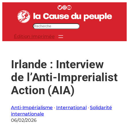
Aller
Twitter
Instagram
YouTube
au
contenu
R
e
Édition Imprimée
c
h
e
r
Irlande : Interview
c
h
de l’Anti-Imprerialist
e
r
Action (AIA)
Anti-Impérialisme
 · 
International
 · 
Solidarité
internationale
06/02/2026