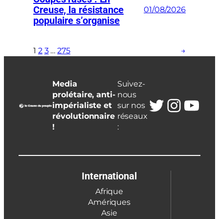
Creuse, la résistance
01/08/2026
populaire s’organise
1
2
3
…
275
→
Media
Suivez-
prolétaire, anti-
nous
Twitter
Insta
You
impérialiste et
sur nos
révolutionnaire
réseaux
!
:
International
Afrique
Amériques
Asie