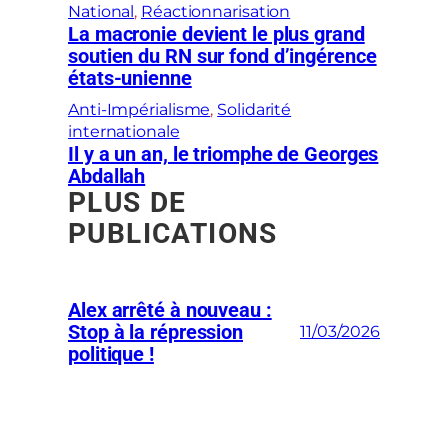
National
, 
Réactionnarisation
La macronie devient le plus grand
soutien du RN sur fond d’ingérence
états-unienne
Anti-Impérialisme
, 
Solidarité
internationale
Il y a un an, le triomphe de Georges
Abdallah
PLUS DE
PUBLICATIONS
Alex arrêté à nouveau :
Stop à la répression
11/03/2026
politique !