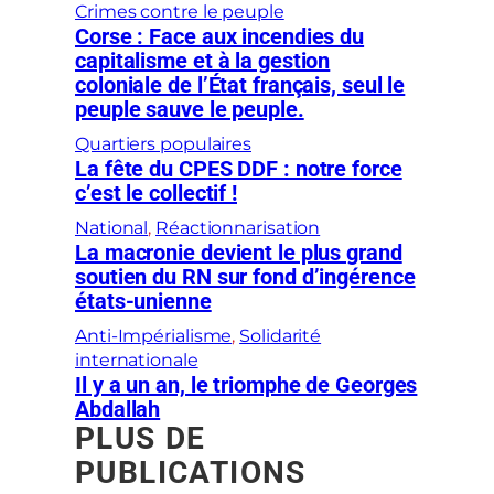
Crimes contre le peuple
Corse : Face aux incendies du
capitalisme et à la gestion
coloniale de l’État français, seul le
peuple sauve le peuple.
Quartiers populaires
La fête du CPES DDF : notre force
c’est le collectif !
National
, 
Réactionnarisation
La macronie devient le plus grand
soutien du RN sur fond d’ingérence
états-unienne
Anti-Impérialisme
, 
Solidarité
internationale
Il y a un an, le triomphe de Georges
Abdallah
PLUS DE
PUBLICATIONS