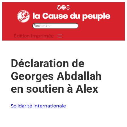
Aller
Twitter
Instagram
YouTube
au
contenu
R
e
Édition Imprimée
c
h
e
r
Déclaration de
c
h
Georges Abdallah
e
r
en soutien à Alex
Solidarité internationale