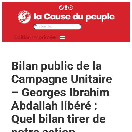
Aller
Twitter
Instagram
YouTube
au
contenu
R
e
Édition Imprimée
c
h
e
r
Bilan public de la
c
h
Campagne Unitaire
e
r
– Georges Ibrahim
Abdallah libéré :
Quel bilan tirer de