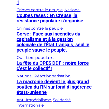
1
Crimes contre le peuple
, 
National
Coupes rases : En Creuse, la
résistance populaire s’organise
Crimes contre le peuple
Corse : Face aux incendies du
capitalisme et à la gestion
coloniale de l’État français, seul le
peuple sauve le peuple.
Quartiers populaires
La fête du CPES DDF : notre force
c’est le collectif !
National
, 
Réactionnarisation
La macronie devient le plus grand
soutien du RN sur fond d’ingérence
états-unienne
Anti-Impérialisme
, 
Solidarité
internationale