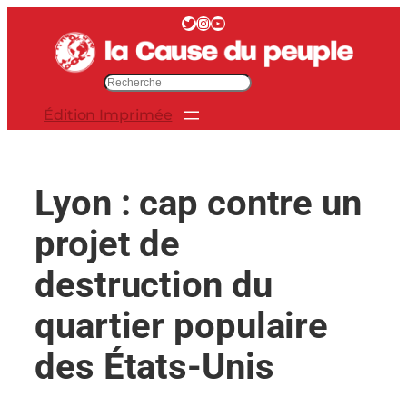
Aller
Twitter
Instagram
YouTube
au
contenu
R
e
Édition Imprimée
c
h
e
r
Lyon : cap contre un
c
h
projet de
e
r
destruction du
quartier populaire
des États-Unis