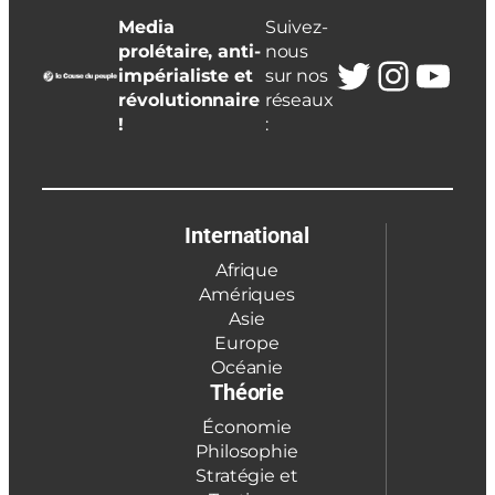
Media
Suivez-
prolétaire, anti-
nous
Twitter
Insta
You
impérialiste et
sur nos
révolutionnaire
réseaux
!
:
International
Afrique
Amériques
Asie
Europe
Océanie
Théorie
Économie
Philosophie
Stratégie et