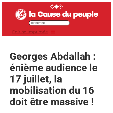
Aller
Twitter
Instagram
YouTube
au
contenu
R
e
Édition Imprimée
c
h
e
r
Georges Abdallah :
c
h
énième audience le
e
r
17 juillet, la
mobilisation du 16
doit être massive !