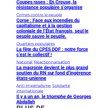
Coupes rases : En Creuse, la
résistance populaire s’organise
Crimes contre le peuple
Corse : Face aux incendies du
capitalisme et à la gestion
coloniale de l’État français, seul le
peuple sauve le peuple.
Quartiers populaires
La fête du CPES DDF : notre force
c’est le collectif !
National
, 
Réactionnarisation
La macronie devient le plus grand
soutien du RN sur fond d’ingérence
états-unienne
Anti-Impérialisme
, 
Solidarité
internationale
Il y a un an, le triomphe de Georges
Abdallah