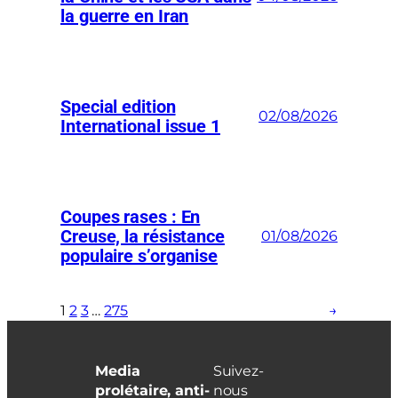
la guerre en Iran
Special edition
02/08/2026
International issue 1
Coupes rases : En
Creuse, la résistance
01/08/2026
populaire s’organise
1
2
3
…
275
→
Media
Suivez-
prolétaire, anti-
nous